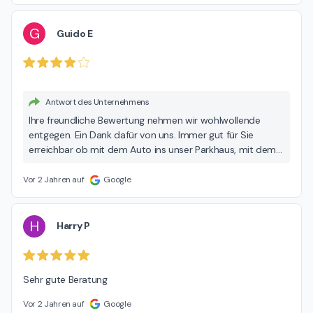
G
Guido E
Antwort des Unternehmens
Ihre freundliche Bewertung nehmen wir wohlwollende
entgegen. Ein Dank dafür von uns. Immer gut für Sie
erreichbar ob mit dem Auto ins unser Parkhaus, mit dem
oder der U-Bahn bis vor die Tür und lange offen haben wir
auch. Ihre Diamant Apotheke
Vor 2 Jahren auf
Google
H
Harry P
Sehr gute Beratung
Vor 2 Jahren auf
Google