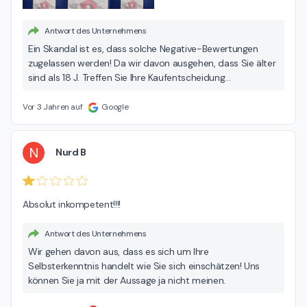
Antwort des Unternehmens
Ein Skandal ist es, dass solche Negative-Bewertungen
zugelassen werden! Da wir davon ausgehen, dass Sie älter
sind als 18 J. Treffen Sie Ihre Kaufentscheidung
eigenständig ohne fremdes Einwirken. Anderen dafür die
Schuld zu geben ist ganz einfach ausgedrückt: Ein
Vor 3 Jahren auf
Google
asoziales Verhalten!
N
Nurd B
Absolut inkompetent!!!!
Antwort des Unternehmens
Wir gehen davon aus, dass es sich um Ihre
Selbsterkenntnis handelt wie Sie sich einschätzen! Uns
können Sie ja mit der Aussage ja nicht meinen.