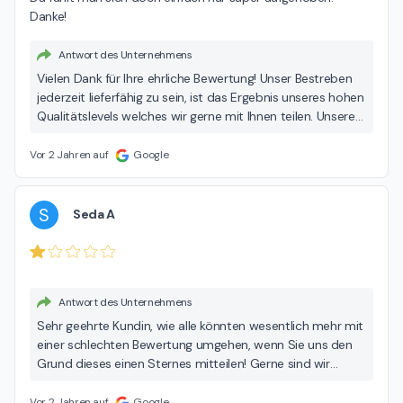
Danke!
Antwort des Unternehmens
Vielen Dank für Ihre ehrliche Bewertung! Unser Bestreben
jederzeit lieferfähig zu sein, ist das Ergebnis unseres hohen
Qualitätslevels welches wir gerne mit Ihnen teilen. Unsere
Leidenschaft und Freundlichkeit für unsere Kunden da zu
sein wird mit Ihrer Bewertung unterstützt. Ihre Diamanten
Vor 2 Jahren auf
Google
S
Seda A
Antwort des Unternehmens
Sehr geehrte Kundin, wie alle könnten wesentlich mehr mit
einer schlechten Bewertung umgehen, wenn Sie uns den
Grund dieses einen Sternes mitteilen! Gerne sind wir
täglich für Sue von 9:00-19:00 Uhr im Einsatz. Bis 17:30
bestellt und noch am selben Tag abholbereit! Ihre
Vor 2 Jahren auf
Google