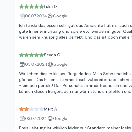
Luka D
06.07.2024
Google
Ich fande das essen sehr gut das Ambiente hat mir auch se
gute Inneneinrichtung und spiele etc. werden in guter Qua
waren sehr knusprig alles perfekt. Und das ist doch mal ei
Sevda C
05.07.2024
Google
Wir lieben diesen kleinen Burgerladen! Mein Sohn und ich
gönnen. Das Essen ist immer frisch zubereitet und schmeck
- einfach perfekt! Das Personal ist immer freundlich und
können diesen Burgerladen nur wärmstens empfehlen und 
Mert A
03.07.2024
Google
Preis Leistung ist wirklich leider nur Standard meiner Meinu