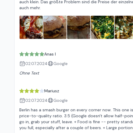
auch klein. Das größte Problem sind die Preise der einzel
auch mehr.
Anas I
02.07.2024
Google
Ohne Text
Mariusz
02.07.2024
Google
Berlin has a smash burger on every corner now. This one is
price-to-quality ratio. 3.5 (Google doesn't allow half-poin
go in, grab your stuff, leave. + Food is fine -- pretty sta
you full, especially after a couple of beers. + Large portion