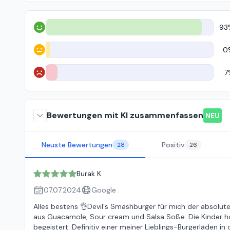
93
Positiv
0
Neutral
7
Negativ
Bewertungen mit KI zusammenfassen
NEU
Neuste Bewertungen
Positiv
28
26
Burak K
07.07.2024
Google
Alles bestens 👌Devil's Smashburger für mich der absol
aus Guacamole, Sour cream und Salsa Soße. Die Kinder ha
begeistert. Definitiv einer meiner Lieblings-Burgerläden in