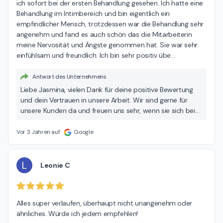
ich sofort bei der ersten Behandlung gesehen. Ich hatte eine 
Behandlung im Intimbereich und bin eigentlich ein 
empfindlicher Mensch, trotzdessen war die Behandlung sehr 
angenehm und fand es auch schön das die Mitarbeiterin 
meine Nervosität und Ängste genommen hat. Sie war sehr 
einfühlsam und freundlich. Ich bin sehr positiv übe
…
Antwort des Unternehmens
Liebe Jasmina, vielen Dank für deine positive Bewertung
und dein Vertrauen in unsere Arbeit. Wir sind gerne für
unsere Kunden da und freuen uns sehr, wenn sie sich bei
uns wohlfühlen. Bis zum nächsten Mal. Dein DERMAPURA
Team Halle
Vor 3 Jahren auf
Google
L
Leonie C
Alles super verlaufen, überhaupt nicht unangenehm oder 
ähnliches. Würde ich jedem empfehlen!