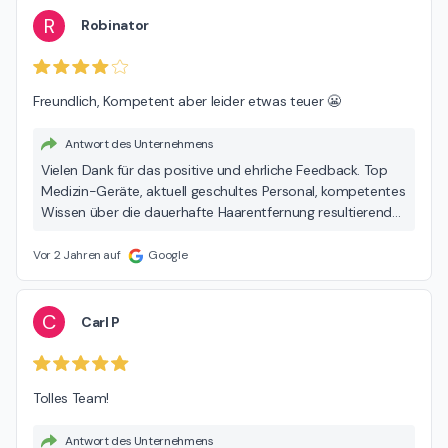
R
Robinator
Freundlich, Kompetent aber leider etwas teuer 😬
Antwort des Unternehmens
Vielen Dank für das positive und ehrliche Feedback. Top
Medizin-Geräte, aktuell geschultes Personal, kompetentes
Wissen über die dauerhafte Haarentfernung resultierend
aus 10 Jahren Erfahrung, dafür steht DERMAPURA. Von
einer dauerhaften Haarentfernung, die ein Leben lang hält,
Vor 2 Jahren auf
Google
profitiert zum Schluss auch der Geldbeutel :-) Wir freuen
uns auf den nächsten Besuch. Liebe Grüße Ihr
DERMAPURA Team Halle
C
Carl P
Tolles Team!
Antwort des Unternehmens