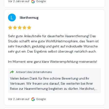
Vertrauen. Wir freuen uns schon Sie ganz bald wieder bei
Vor 2 Jahren auf
Google
uns im Institut zu Ihrem nächsten Behandlungstermin
begrüßen zu dürfen! Herzliche Grüße, Ihr Dermapura Team
Halle
L
likethemug
Sehr gute Anlaufstelle für dauerhafte Haarentfernung! Das 
Studio schafft eine gute Wohlfühlatmosphäre, das Team ist 
sehr freundlich, geduldig und geht auf individuelle Wünsche 
sehr gut ein. Das Ergebnis selbst überzeugt natürlich auch.

Im Moment eine ganz klare Weiterempfehlung meinerseits!
Antwort des Unternehmens
Vielen lieben Dank für Ihre schöne Bewertung und Ihr
Vertrauen. Wir freuen uns darauf, Sie weiterhin bei Ihrer
Reise zur Haarentfernung begleiten zu dürfen. Herzlichst,
Ihr Dermapura Team Halle
Vor 2 Jahren auf
Google