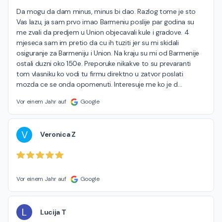
Da mogu da dam minus, minus bi dao. Razlog tome je sto 
Vas lazu, ja sam prvo imao Barmeniu poslije par godina su 
me zvali da predjem u Union objecavali kule i gradove. 4 
mjeseca sam im pretio da cu ih tuziti jer su mi skidali 
osiguranje za Barmeniju i Union. Na kraju su mi od Barmenije 
ostali duzni oko 150e. Preporuke nikakve to su prevaranti 
tom vlasniku ko vodi tu firmu direktno u zatvor poslati 
mozda ce se onda opomenuti. Interesuje me ko je d
…
Vor einem Jahr auf
Google
V
Veronica Z
Vor einem Jahr auf
Google
L
Lucija T