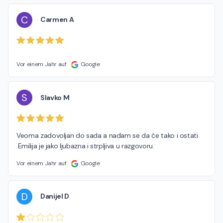
C
Carmen A
Vor einem Jahr auf
Google
S
Slavko M
Veoma zadovoljan do sada a nadam se da će tako i ostati 
.Emilija je jako ljubazna i strpljiva u razgovoru.
Vor einem Jahr auf
Google
D
Danijel D