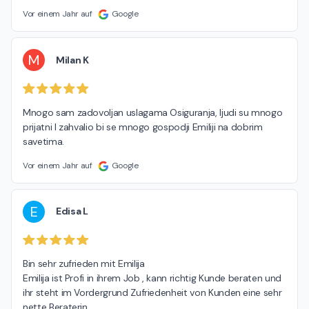
Vor einem Jahr auf
Google
M
Milan K
Mnogo sam zadovoljan uslagama Osiguranja, ljudi su mnogo 
prijatni I zahvalio bi se mnogo gospodji Emiliji na dobrim 
savetima.
Vor einem Jahr auf
Google
E
Edisa L
Bin sehr zufrieden mit Emilija

Emilija ist Profi in ihrem Job , kann richtig Kunde beraten und 
ihr steht im Vordergrund Zufriedenheit von Kunden eine sehr 
nette Beraterin