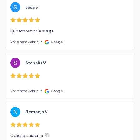
S
saša o
Ljubaznost prije svega
Vor einem Jahr auf
Google
S
Stanciu M
Vor einem Jahr auf
Google
N
Nemanja V
Odlicna saradnja. 👋