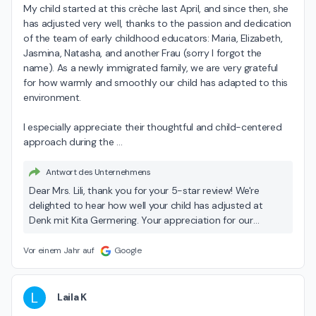
My child started at this crèche last April, and since then, she 
has adjusted very well, thanks to the passion and dedication 
of the team of early childhood educators: Maria, Elizabeth, 
Jasmina, Natasha, and another Frau (sorry I forgot the 
name). As a newly immigrated family, we are very grateful 
for how warmly and smoothly our child has adapted to this 
environment.

I especially appreciate their thoughtful and child-centered 
approach during the 
…
Antwort des Unternehmens
Dear Mrs. Lili, thank you for your 5-star review! We're
delighted to hear how well your child has adjusted at
Denk mit Kita Germering. Your appreciation for our
dedicated team and the warm environment means a lot
to us!
Vor einem Jahr auf
Google
L
Laila K