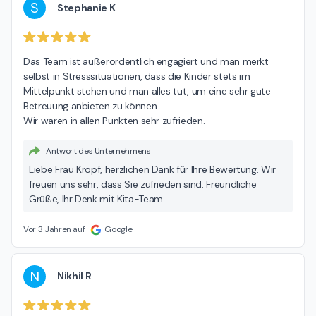
Freundliche Grüße Ihr Denk mit Kita-Team
S
Stephanie K
Das Team ist außerordentlich engagiert und man merkt 
selbst in Stresssituationen, dass die Kinder stets im 
Mittelpunkt stehen und man alles tut, um eine sehr gute 
Betreuung anbieten zu können.

Wir waren in allen Punkten sehr zufrieden.
Antwort des Unternehmens
Liebe Frau Kropf, herzlichen Dank für Ihre Bewertung. Wir
freuen uns sehr, dass Sie zufrieden sind. Freundliche
Grüße, Ihr Denk mit Kita-Team
Vor 3 Jahren auf
Google
N
Nikhil R