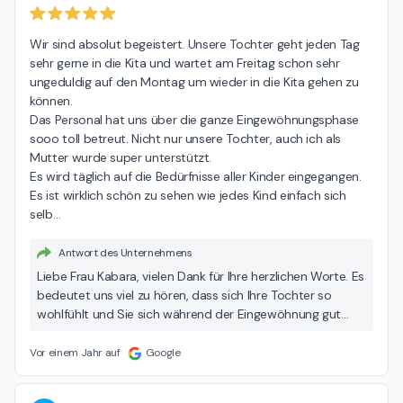
Wir sind absolut begeistert. Unsere Tochter geht jeden Tag 
sehr gerne in die Kita und wartet am Freitag schon sehr 
ungeduldig auf den Montag um wieder in die Kita gehen zu 
können.

Das Personal hat uns über die ganze Eingewöhnungsphase 
sooo toll betreut. Nicht nur unsere Tochter, auch ich als 
Mutter wurde super unterstützt.

Es wird täglich auf die Bedürfnisse aller Kinder eingegangen. 
Es ist wirklich schön zu sehen wie jedes Kind einfach sich 
selb
…
Antwort des Unternehmens
Liebe Frau Kabara, vielen Dank für Ihre herzlichen Worte. Es
bedeutet uns viel zu hören, dass sich Ihre Tochter so
wohlfühlt und Sie sich während der Eingewöhnung gut
begleitet gefühlt haben. Jedes Kind in seiner Individualität
zu unterstützen, ist für uns eine echte
Vor einem Jahr auf
Google
Herzensangelegenheit. Umso schöner ist es, dass Sie uns
Ihr Vertrauen auch für Ihre jüngere Tochter schenken.