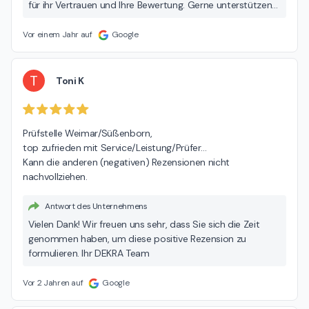
für ihr Vertrauen und Ihre Bewertung. Gerne unterstützen
wir Sie weiterhin mit unseren Dienstleistungen. Ihr DEKRA
Team
Vor einem Jahr auf
Google
T
Toni K
Prüfstelle Weimar/Süßenborn,

top zufrieden mit Service/Leistung/Prüfer…

Kann die anderen (negativen) Rezensionen nicht 
nachvollziehen.
Antwort des Unternehmens
Vielen Dank! Wir freuen uns sehr, dass Sie sich die Zeit
genommen haben, um diese positive Rezension zu
formulieren. Ihr DEKRA Team
Vor 2 Jahren auf
Google