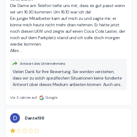
Die Dame am Telefon teilte uns mit, dass es gut passt wenn 
wir um 16.30 kommen. Um 16.10 war ich da!

Ein junger Mitarbeiter kam auf mich zu und sagte mir, er 
könne mich heute nicht mehr dran nehmen. Er hätte jetzt 
noch diesen LKW und zeigte auf einen Coca Cola Laster, der 
noch auf dem Parkplatz stand und ich solle doch morgen 
wieder kommen.

Alles 
…
Antwort des Unternehmens
Vielen Dank für Ihre Bewertung. Sie werden verstehen,
dass wir zu solch spezifischen Situationen keine fundierte
Antwort über dieses Medium anbieten können. Auch uns
ist an einer schnellen Aufklärung der Situation gelegen.
Daher bitten wir Sie, Ihr Anliegen in einer Mail an
Vor 3 Jahren auf
Google
customer-feedback@dekra.com zu senden. Ihr DEKRA
Team
D
Dante199