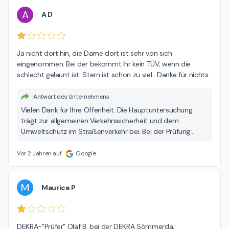
A
A D
Ja nicht dort hin, die Dame dort ist sehr von sich 
eingenommen. Bei der bekommt Ihr kein TÜV, wenn die 
schlecht gelaunt ist. Stern ist schon zu viel . Danke für nichts.
Antwort des Unternehmens
Vielen Dank für Ihre Offenheit. Die Hauptuntersuchung
trägt zur allgemeinen Verkehrssicherheit und dem
Umweltschutz im Straßenverkehr bei. Bei der Prüfung
gelten strikte Vorgaben seitens des Gesetzgebers, an
Welche wir gebunden sind. Wir bitten Sie, dies zu
Vor 2 Jahren auf
Google
berücksichtigen. Sollten Sie noch Fragen oder Anregungen
zu Ihrem Fall haben, wenden Sie sich gerne an die
nachfolgende E-Mailadresse. customer-
M
Maurice P
feedback@dekra.com Ihr DEKRA Team
DEKRA-"Prüfer" Olaf B. bei der DEKRA Sömmerda.
