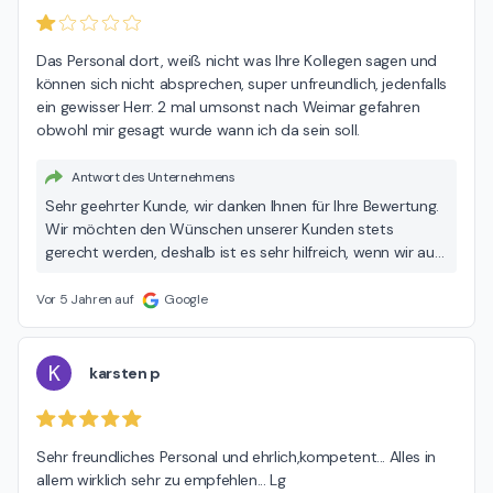
Das Personal dort, weiß nicht was Ihre Kollegen sagen und 
können sich nicht absprechen, super unfreundlich, jedenfalls 
ein gewisser Herr. 2 mal umsonst nach Weimar gefahren 
obwohl mir gesagt wurde wann ich da sein soll.
Antwort des Unternehmens
Sehr geehrter Kunde, wir danken Ihnen für Ihre Bewertung.
Wir möchten den Wünschen unserer Kunden stets
gerecht werden, deshalb ist es sehr hilfreich, wenn wir auf
Verbesserungsmöglichkeiten und Probleme aufmerksam
gemacht werden. Der freundliche und professionelle
Vor 5 Jahren auf
Google
Umgang mit Kunden wird bei uns im Hause sehr groß
geschrieben. Das ist nicht der Anspruch den wir an unsere
Arbeit und unsere Mitarbeiter haben. Wir werden Ihre Kritik
K
karsten p
an die entsprechende Stelle im Haus weiterleiten. Wir
hoffen trotz allem Sie noch einmal bei uns begrüßen zu
dürfen. Vielen Dank und beste Grüße vom DEKRA Team
Sehr freundliches Personal und ehrlich,kompetent... Alles in 
allem wirklich sehr zu empfehlen... Lg