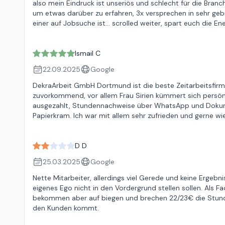
also mein Eindruck ist unseriös und schlecht für die Bra
um etwas darüber zu erfahren, 3x versprechen in sehr ge
einer auf Jobsuche ist... scrolled weiter, spart euch die E
Ismail C
22.09.2025
Google
DekraArbeit GmbH Dortmund ist die beste Zeitarbeitsfirma 
zuvorkommend, vor allem Frau Sirien kümmert sich persönl
ausgezahlt, Stundennachweise über WhatsApp und Dokume
Papierkram. Ich war mit allem sehr zufrieden und gerne w
D D
25.03.2025
Google
Nette Mitarbeiter, allerdings viel Gerede und keine Ergebn
eigenes Ego nicht in den Vordergrund stellen sollen. Als Fa
bekommen aber auf biegen und brechen 22/23€ die Stunde
den Kunden kommt.