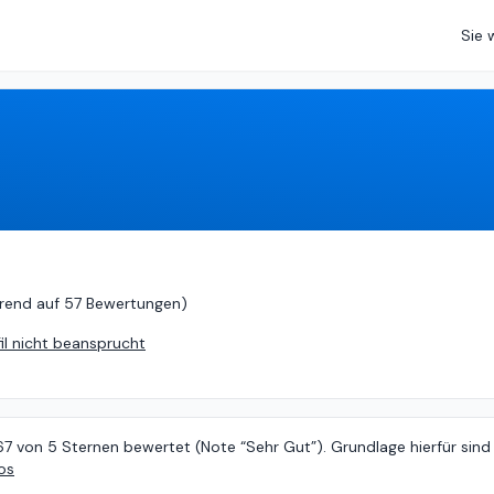
Sie 
5 (
basierend auf
57 Bewertungen
)
rend auf
57 Bewertungen
)
fil nicht beansprucht
67 von 5 Sternen bewertet (Note “Sehr Gut”). Grundlage hierfür sind
os