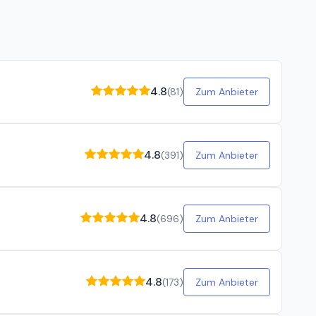
mit einem Mops oder Bulldogge das auch ? Ich glaube nicht
die nicht wissen wie man mit Tieren umgeht sind halt keine
4.8
(
81
)
Zum Anbieter
4.8
(
391
)
Zum Anbieter
4.8
(
696
)
Zum Anbieter
4.8
(
173
)
Zum Anbieter