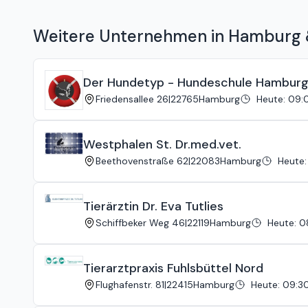
katze ohne Fell ist halt nichts .Und wollte mir was über Q
....Schreckliche Ärztin, schreckliche Praxis zum Glück hab i
richtigen Ärzte
Weitere Unternehmen in Hamburg
Der Hundetyp - Hundeschule Hambur
Friedensallee 26
|
22765
Hamburg
Heute
:
09:0
Westphalen St. Dr.med.vet.
Beethovenstraße 62
|
22083
Hamburg
Heute
:
Tierärztin Dr. Eva Tutlies
Schiffbeker Weg 46
|
22119
Hamburg
Heute
:
0
Tierarztpraxis Fuhlsbüttel Nord
Flughafenstr. 81
|
22415
Hamburg
Heute
:
09:30