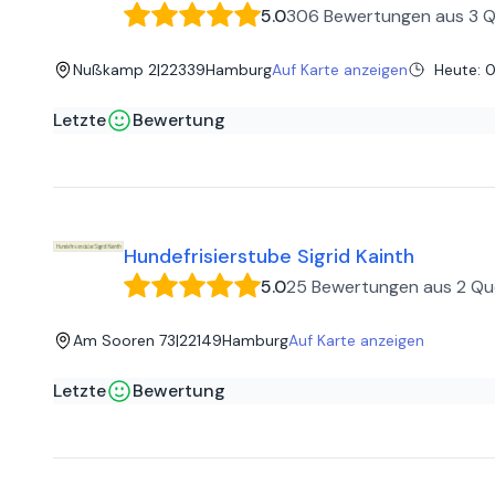
5.0
306 Bewertungen
aus
3 Q
Nußkamp 2
|
22339
Hamburg
Auf Karte anzeigen
Heute
:
0
Letzte
Bewertung
Sylvia S
auf
Google
Diese Tierärztinnen & Team sind GOLD wert.
Hundefrisierstube Sigrid Kainth
5.0
25 Bewertungen
aus
2 Qu
Am Sooren 73
|
22149
Hamburg
Auf Karte anzeigen
Letzte
Bewertung
Sabine M
auf
Google
Unser Border Collie Xantos sieht wie immer nach dem Salon
wohl, weil mein Mann neben ihm steht...