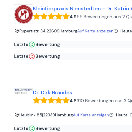
Kleintierpraxis Nienstedten - Dr. Katri
4.9
55 Bewertungen
aus
2 Qu
Rupertistr. 34
|
22609
Hamburg
Auf Karte anzeigen
Heute
Letzte
Bewertung
Jens A
auf
Google
Letzte
Bewertung
Ganz Großartig ! Sehr Nette Damen ich fühlte mich sehr w
Bine C
auf
Google
Hatte um einen Hausbesuch gebeten da mein Kater schwer herzkrank war und ein Transport in die Praxis nicht mög
Patienten in der Praxis behandeln. Da kann man nur sagen, 
Dr. Dirk Brandes
4.8
310 Bewertungen
aus
3 Q
Heublink 85
|
22339
Hamburg
Auf Karte anzeigen
Heute
:
0
Letzte
Bewertung