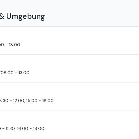
ualzucht erzählen. Schämt ihr euch garnicht ?Erzählt ihr Patienten 
ch jetzt eine richtige Tierärztin die keine Vorurteile hat denn Ärtze 
 & Umgebung
g
0 - 18:00
08:00 - 13:00
8:30 - 12:00, 15:00 - 18:00
 - 11:30, 16:00 - 18:00