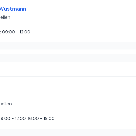
n Wüstmann
ellen
:
09:00 - 12:00
ohl . Und ich habe tolle Tipps bekommen . Bis zum nächsten mal .
lich war. Ich bekam als Antwort, für einen Hausbesuch könne man 5
wow sehr geschäftstüchtig. Profit geht vor Tier. Eigentlich keinen St
uellen
9:00 - 12:00, 16:00 - 19:00