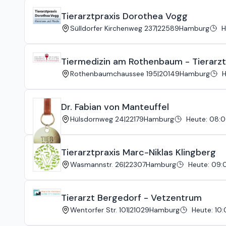
Tierarztpraxis Dorothea Vogg
Sülldorfer Kirchenweg 237
|
22589
Hamburg
H
Tiermedizin am Rothenbaum - Tierarz
Rothenbaumchaussee 195
|
20149
Hamburg
H
Dr. Fabian von Manteuffel
Hülsdornweg 24
|
22179
Hamburg
Heute
:
08:0
Tierarztpraxis Marc-Niklas Klingberg
Wasmannstr. 26
|
22307
Hamburg
Heute
:
09:0
Tierarzt Bergedorf - Vetzentrum
Wentorfer Str. 101
|
21029
Hamburg
Heute
:
10: