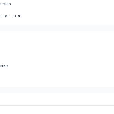
uellen
9:00 - 19:00
ellen
besuch toll aus. Und er läßt die ganze Prozedur ganz brav über sich