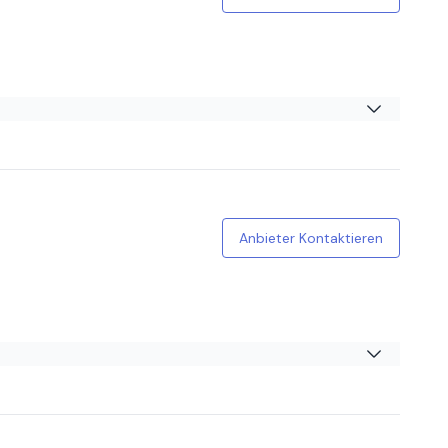
Anbieter Kontaktieren
 ergehen, obwohl er sonst sehr eigenwillig ist. Na, kommt