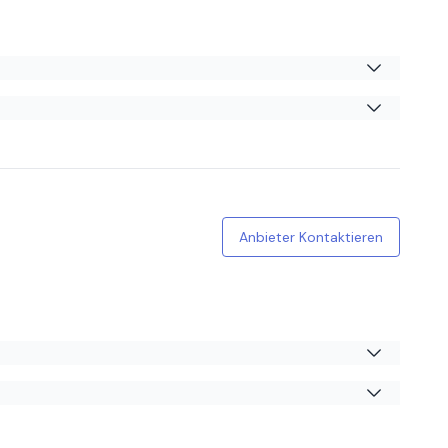
lls sehr höflich und freundlich. Ich werde auf jeden Fall
Anbieter Kontaktieren