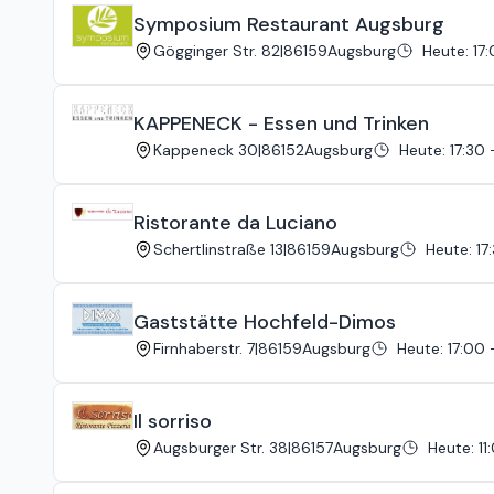
Symposium Restaurant Augsburg
Gögginger Str. 82
|
86159
Augsburg
Heute
:
17
KAPPENECK - Essen und Trinken
Kappeneck 30
|
86152
Augsburg
Heute
:
17:30 
Ristorante da Luciano
Schertlinstraße 13
|
86159
Augsburg
Heute
:
17
Gaststätte Hochfeld-Dimos
Firnhaberstr. 7
|
86159
Augsburg
Heute
:
17:00 
Il sorriso
Augsburger Str. 38
|
86157
Augsburg
Heute
:
11