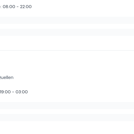
e
:
08:00 - 22:00
. Die Portionen sind echt top und sättigend. Die Bedienung war ebenfa
Quellen
19:00 - 03:00