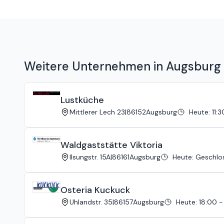
Das all-you-can-eat war sehr enttäuschend. Es waren nur
nachhause gegangen.
Weitere Unternehmen in Augsbur
Lustküche
Mittlerer Lech 23
|
86152
Augsburg
Heute
:
11:
Waldgaststätte Viktoria
Ilsungstr. 15A
|
86161
Augsburg
Heute
:
Geschlo
Osteria Kuckuck
Uhlandstr. 35
|
86157
Augsburg
Heute
:
18:00 -