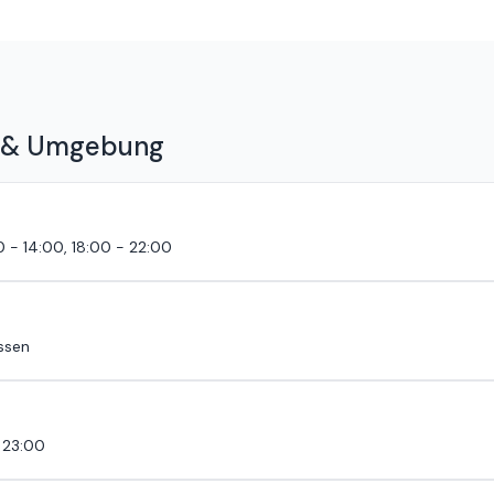
 ausgewählte Tapas verfügbar. Auf Sonderwünsche wie vegetarisch wu
g & Umgebung
30 - 14:00, 18:00 - 22:00
ssen
 23:00