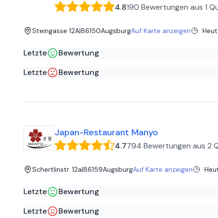
4.8
190 Bewertungen
aus
1 Qu
Steingasse 12A
|
86150
Augsburg
Auf Karte anzeigen
Heut
Letzte
Bewertung
Elias K
auf
Google
Letzte
Bewertung
Sehr gemütlich und ruhig.
Seyma A
auf
Google
stressen voll rum dass Kinder nicht hier und da essen sol
Japan-Restaurant Manyo
4.7
794 Bewertungen
aus
2 
Schertlinstr. 12a
|
86159
Augsburg
Auf Karte anzeigen
Heu
Letzte
Bewertung
Frederik K
auf
Google
Letzte
Bewertung