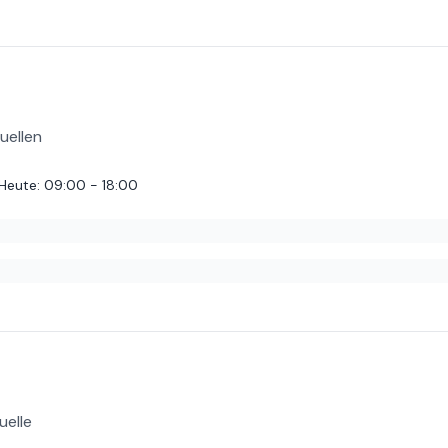
 zubereitet. Qualität ist super. Service ist perfekt. Das Personal 
zusehen. Prinzipiell ist aber das Essen schlicht zubereitet und hat auc
auch gekocht werden. Das Ambiente ist auch sehr naja, unordentlich u
 Euro.
uellen
Heute
:
09:00 - 18:00
zahlung mit Mastercard nicht möglich. Daran könnte man arbeiten. Ans
eboten draußen zu sitzen.
uelle