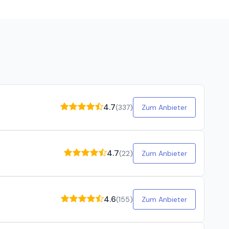
rde garnicht eingegangen. Wir sind leider hungrig
4.7
(
337
)
Zum Anbieter
4.7
(
22
)
Zum Anbieter
4.6
(
155
)
Zum Anbieter