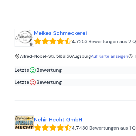
Perfekt Einfach perfekt. Das Essen wird am Tisch vom Koch
Harald S
auf
Google
Prinzipiell ein gute Idee. Live kochen ist natürlich schön an
weil ein Koch es vor dir zubereitet? In der Küche muss es 
wäre wohl besser und billiger gewesen. 2 Personen ca. 120
Meikes Schmeckerei
4.7
253 Bewertungen
aus
2 Q
Alfred-Nobel-Str. 5
|
86156
Augsburg
Auf Karte anzeigen
Letzte
Bewertung
Hannes Z
auf
Google
Letzte
Bewertung
Sehr schöner Ort. Super leckeres Essen. Leider ist die Be
Ozan S
auf
Google
Service und Kellner waren nicht so nett. Es wurde uns ang
Nehir Hecht GmbH
4.7
430 Bewertungen
aus
1 Q