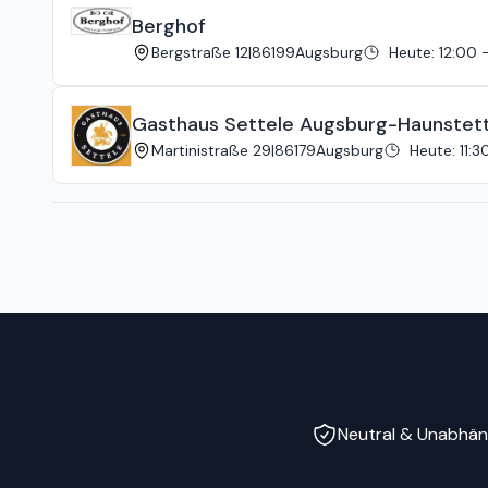
Berghof
Bergstraße 12
|
86199
Augsburg
Heute
:
12:00 
Gasthaus Settele Augsburg-Haunstet
Martinistraße 29
|
86179
Augsburg
Heute
:
11:3
Neutral & Unabhän