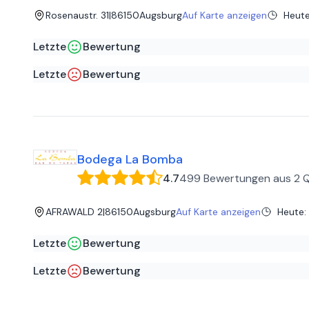
Rosenaustr. 31
|
86150
Augsburg
Auf Karte anzeigen
Heut
Letzte
Bewertung
Muammer I
auf
Google
Letzte
Bewertung
Dieses Restaurant bietet wirklich qualitativ gutes Essen an
vio
auf
Google
wieder kommen 👋
Mitarbeiter unhöflich und ungeduldig.
Bodega La Bomba
4.7
499 Bewertungen
aus
2 
AFRAWALD 2
|
86150
Augsburg
Auf Karte anzeigen
Heute
:
Letzte
Bewertung
Patricia G
auf
Google
Letzte
Bewertung
El arroz con ali oli muy rico :-)
The R
auf
Google