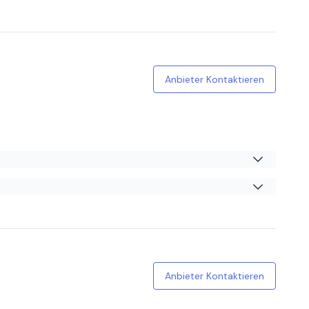
ist freundlich und zuvorkommend. Wir kommen gerne wieder
h weiter keine Raffinesse. Das Essen ist viel zu teuer, nur
nd renovierungsbedürftig. Alles in allem, Liedferdienst
Anbieter Kontaktieren
onsten alles spitze.
Anbieter Kontaktieren