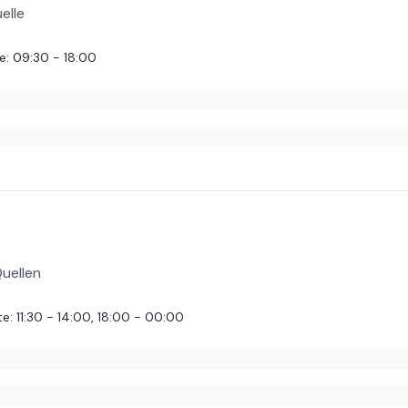
elle
e
:
09:30 - 18:00
len und beobachten einen die ganze Zeit. Schreibt doch einfach an di
Quellen
te
:
11:30 - 14:00, 18:00 - 00:00