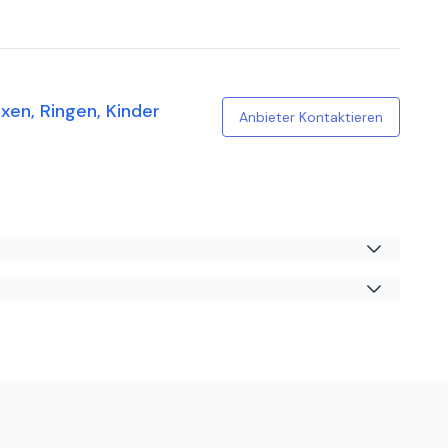
höne persönliche Atmosphäre und sehr gut geführt.
m Unternehmen. Manchmal muss man sich auch negativer
xen, Ringen, Kinder
Anbieter Kontaktieren
 Anfänger oder Fortgeschritten. Gerade beim
ieg zu ermöglichen.
nverachtende Erfahrung gemacht. Mittlerweile hat
fortgeschrittene Kämpfer, die geeignete Adresse, da
ein, aber dass zu Recht. Für Anfänger würde ich es eher
cher. Darin sollte sich die neue Führung dringend was