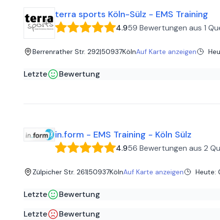
und eurer Art, bleibe ich sehr gerne noch ein bisschen bei 
terra sports Köln-Sülz - EMS Training
4.9
59 Bewertungen
aus
1 Qu
Berrenrather Str. 292
|
50937
Köln
Auf Karte anzeigen
Heu
Letzte
Bewertung
P14NOJOE
auf
Google
Hat mega Spaß gemacht, und das Team ist sehr freundlich
es ist alles dort, was man braucht: Sportkleidung, Handtüc
in.form - EMS Training - Köln Sülz
4.9
56 Bewertungen
aus
2 Qu
Zülpicher Str. 261
|
50937
Köln
Auf Karte anzeigen
Heute
:
Letzte
Bewertung
Felix H
auf
Google
Letzte
Bewertung