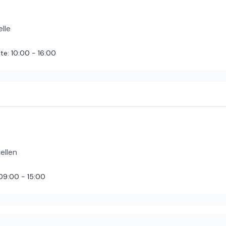
euch.
elle
te
:
10:00 - 16:00
 und der Service großartig - da man nichts braucht, außer einem T
her, Trinkwasser.
ellen
09:00 - 15:00