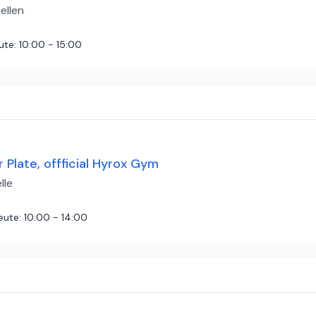
ellen
ute
:
10:00 - 15:00
nnen. Gute Ausstattung und einfache Terminvereinbarung auf versch
Plate, offficial Hyrox Gym
lle
eute
:
10:00 - 14:00
tnesstudio. Irgendwann wurde es Zeit sich wieder zu bewegen. Das 4
rt. Einzeldusche auf Wunsch ebenfalls vorhanden. Ein riesen Lob an m