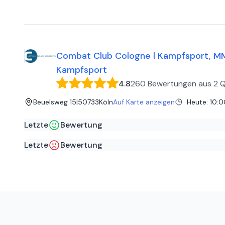
Super EMS Studio mit Top Trainer*innen, kompetent, nett
LFR F
auf
Google
Nicht zu empfehlen. Nachdem der Besitzer die Echtheit der Rezension anzweifelte eine Aktualisierung: Ja Herr Inhaber trotz der Tatsache dass meine Bewertungen aus Stuttgart und
dem Sauerland sind habe ich mal bei Ihnen trainiert und
Kritik auseinandersetzen. Wenn dafür nicht der Rahmen g
Combat Club Cologne | Kampfsport, MMA,
Kampfsport
4.8
260 Bewertungen
aus
2 Q
Beuelsweg 15
|
50733
Köln
Auf Karte anzeigen
Heute
:
10:0
Letzte
Bewertung
Anil A
auf
Facebook
Letzte
Bewertung
Bin schon seit längerem beim Combat Club - kann ausschließli
Bilal A
auf
Facebook
Grappling nimmt sich Mike (Trainer) für die Anfänger beson
Ich habe 2017 von einen Ehemaligen Mitbegründer/Trainer
Rapaehl ein neues Gym (siehe ende der Bewertung) aufgem
man mehr Möglichkeiten hat. Hier ist die mühe des Trainer
abraten. Nicht desto trotz hat der Combat Club Cologne 
ändern. Auch dass es für einige Lustig ist das Schwächere gegen Stärkere Kämpfen. Fazit: Wenn ihr an Wettkämpfen teilnehmen wo
eher abraten.