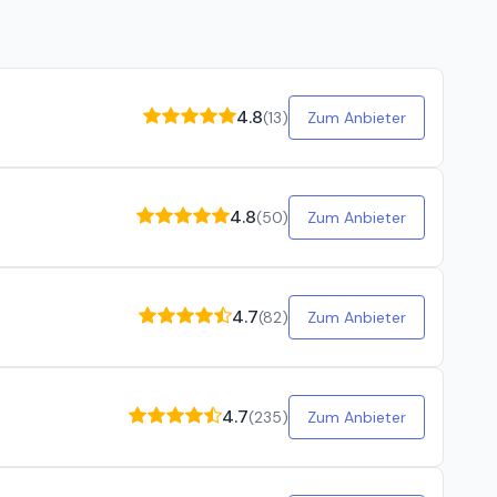
4.8
(
13
)
Zum Anbieter
4.8
(
50
)
Zum Anbieter
4.7
(
82
)
Zum Anbieter
4.7
(
235
)
Zum Anbieter