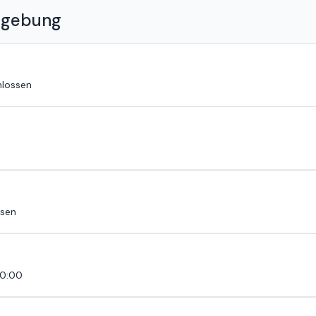
mgebung
lossen
ssen
20:00