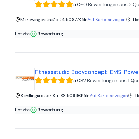
5.0
60 Bewertungen
aus
2 Qu
Merowingerstraße 24
|
50677
Köln
Auf Karte anzeigen
He
Letzte
Bewertung
Alexander H
auf
Google
Lauter, nette, gute, motivierte und fackundige Trainer*i
Fitnessstudio Bodyconcept, EMS, Power 
5.0
82 Bewertungen
aus
1 Que
Schillingsrotter Str. 38
|
50996
Köln
Auf Karte anzeigen
H
Letzte
Bewertung
Barbara S
auf
Google
Ich war nicht langer auf der Suche nach meinem ersten Fi
Leistung stimmen. Keine Kostenfalle, alles klar kommunizie