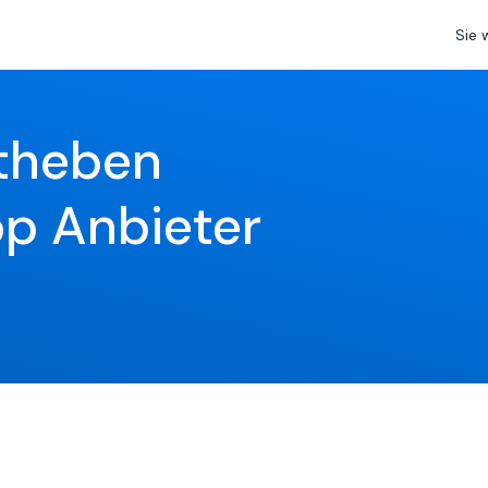
Sie 
theben 
p Anbieter 