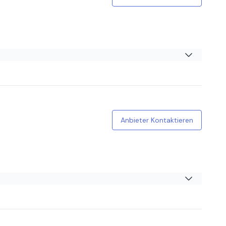
iedenen Kanälen. Rundum empfehlenswert!
Anbieter Kontaktieren
 wöchige Probetraining hat mich überzeugt, Preis und
eine beiden Trainer! Dank eurer Motivation, Kreativität