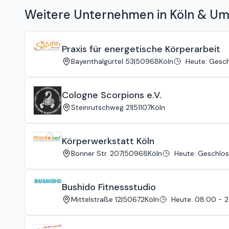
Weitere Unternehmen in Köln & U
Praxis für energetische Körperarbeit
Bayenthalgürtel 53
|
50968
Köln
Heute
:
Gesch
Cologne Scorpions e.V.
Steinrutschweg 21
|
51107
Köln
Körperwerkstatt Köln
Bonner Str. 207
|
50968
Köln
Heute
:
Geschlo
Bushido Fitnessstudio
Mittelstraße 12
|
50672
Köln
Heute
:
08:00 - 