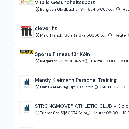
Vitalis Gesundheitssport
Bergisch Gladbacher Str. 634
|
51067
Köln
He
clever fit
Max-Planck-Straße 37a
|
50858
Köln
Heute
:
Sports Fitness für Köln
Biegerstr. 20
|
51063
Köln
Heute
:
10:00 - 18:0
Mandy Kleimann Personal Training
Dansweilerweg 9
|
50933
Köln
Heute
:
07:00 -
STRONGMOVE® ATHLETIC CLUB - Col
Trierer Str. 51
|
50674
Köln
Heute
:
08:00 - 16: