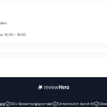
werde gegen eine Person einreichen, die auch heute genau um diese Uhrzeit 1
d hilfreich gewesen :)
llen
te
:
10:00 - 19:00
on Loch. Verkäufer sagte sofort ganz unverschämt Motte. Hätte ich
gung kein Entgegenkommen . 280 Euro weg.
gig
30+ Bewertungsportale
Unterstützt durch KI
Übe