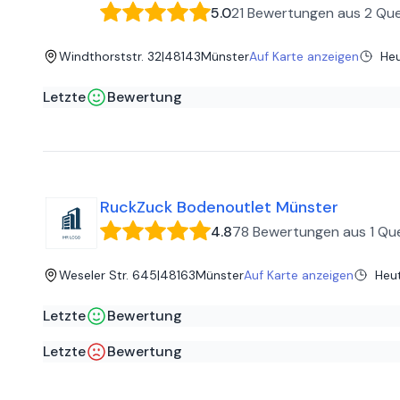
5.0
21 Bewertungen
aus
2 Que
Windthorststr. 32
|
48143
Münster
Auf Karte anzeigen
He
Letzte
Bewertung
Mathias B
auf
Google
Sehr engagiert und immer freundlich.
RuckZuck Bodenoutlet Münster
4.8
78 Bewertungen
aus
1 Que
Weseler Str. 645
|
48163
Münster
Auf Karte anzeigen
Heu
Letzte
Bewertung
Tim W
auf
Google
Letzte
Bewertung
Ich war auf der suche nach dem passenden Boden für mein
alicia u
auf
Google
Verkäufer Ralf nur weiterempfehlen.