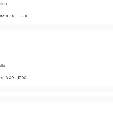
llen
ute
:
10:00 - 16:00
lle
te
:
10:00 - 17:00
e Küche in vielen Bodenfachgeschäften, wurde aber nirgendwo so gu