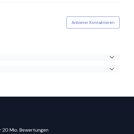
7 Uhr am 12.07 gearbeitet hat! Sonst
Anbieter Kontaktieren
 doch gesehen und währe nicht deswegen in Laden rein.
r 20 Mio. Bewertungen