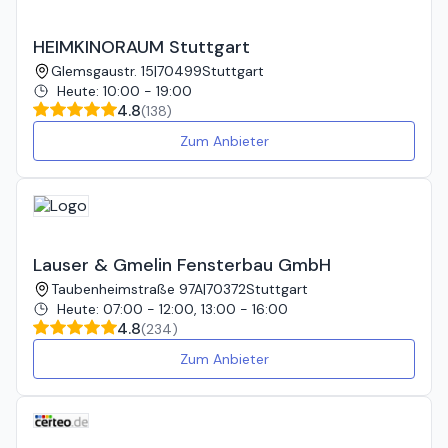
Dank für die großartige Arbeit, die er geleistet hat!
HEIMKINORAUM Stuttgart
Glemsgaustr. 15
|
70499
Stuttgart
Heute
:
10:00 - 19:00
4.8
(
138
)
Zum Anbieter
Lauser & Gmelin Fensterbau GmbH
Taubenheimstraße 97A
|
70372
Stuttgart
Heute
:
07:00 - 12:00, 13:00 - 16:00
4.8
(
234
)
Zum Anbieter