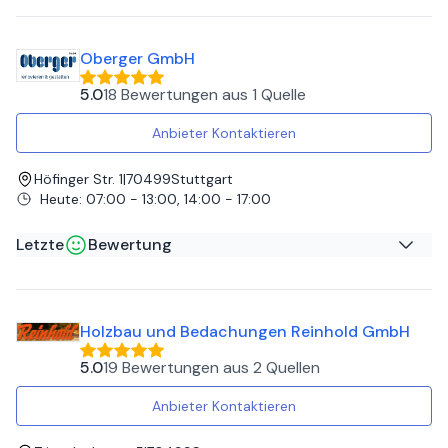
SABINE G
auf
Google
Oberger GmbH
Sehr nette Leute sauber und schnell gearbeitet. Sind sehr
zufrieden. Immer wieder gerne. Sehr zu empfehlen.
5.0
18 Bewertungen
aus
1 Quelle
Anbieter Kontaktieren
Höfinger Str. 1
|
70499
Stuttgart
Heute
:
07:00 - 13:00, 14:00 - 17:00
Letzte
Bewertung
Andreas L
auf
Google
Holzbau und Bedachungen Reinhold GmbH
Top Beratung, super Produkte, perfekte Leistung
5.0
19 Bewertungen
aus
2 Quellen
Anbieter Kontaktieren