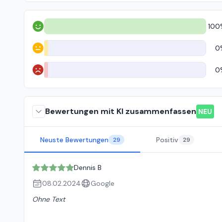
100
Positiv
0
Neutral
0
Negativ
Bewertungen mit KI zusammenfassen
NEU
Neuste Bewertungen
Positiv
29
29
Dennis B
08.02.2024
Google
Ohne Text