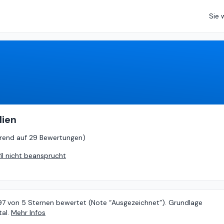
Sie 
4.97
von
5 (
basierend auf
29 Bewertungen
)
lien
rend auf
29 Bewertungen
)
fil nicht beansprucht
.97 von 5 Sternen bewertet (Note “Ausgezeichnet”). Grundlage
al.
Mehr Infos