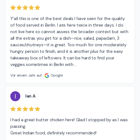
Y’all this is one of the best deals I have seen for the quality 
of food served in Berlin. I ate here twice in three days. I do 
not live here so cannot assess the broader context but with 
all the extras you get for a dish—rice, salad, papadam, 3 
sauces/chutneys—it is great. Too much for one moderately 
hungry person to finish, and it is another plus for the easy 
takeaway box of leftovers. It can be hard to find your 
veggies sometimes in Berlin with
…
Vor einem Jahr auf
Google
I
Ian A
I had a great butter chicken here! Glad I stopped by as I was 
passing.

Great Indian food, definitely recommended!