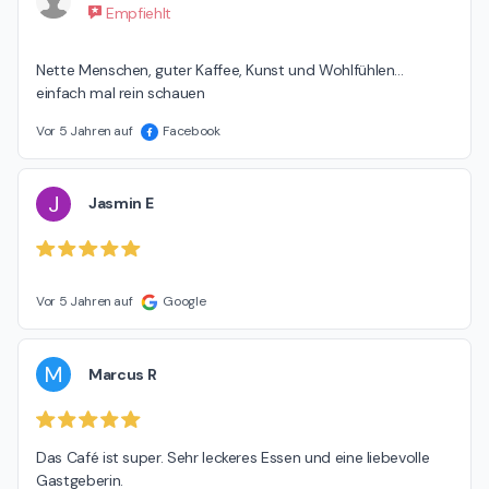
Empfiehlt
Nette Menschen, guter Kaffee, Kunst und Wohlfühlen… 
einfach mal rein schauen
Vor 5 Jahren auf
Facebook
J
Jasmin E
Vor 5 Jahren auf
Google
M
Marcus R
Das Café ist super. Sehr leckeres Essen und eine liebevolle 
Gastgeberin.