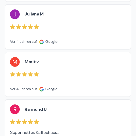
J
Juliana M
Vor 4 Jahren auf
Google
M
Marit v
Vor 4 Jahren auf
Google
R
Raimund U
Super nettes Kaffeehaus...