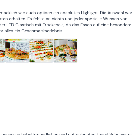
macklich wie auch optisch ein absolutes Highlight. Die Auswahl war
en erhalten. Es fehlte an nichts und jeder spezielle Wunsch von
er LED Glastisch mit Trockeneis, da das Essen auf eine besondere
r alles ein Geschmackserlebnis.
e gegessen habe! Freundliches und gut gelauntes Team! Sehr weiter