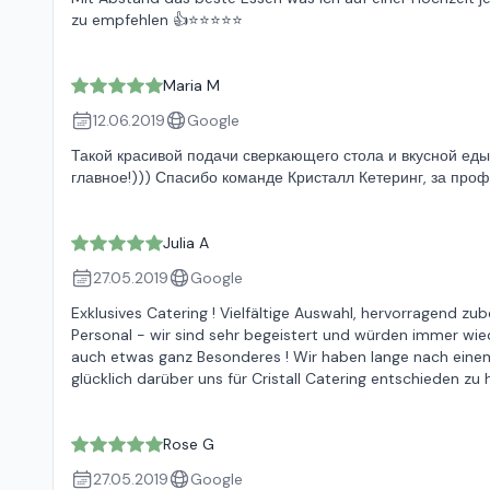
zu empfehlen 👍⭐⭐⭐⭐⭐
Maria M
12.06.2019
Google
Такой красивой подачи сверкающего стола и вкусной еды 
главное!))) Спасибо команде Кристалл Кетеринг, за проф
Julia A
27.05.2019
Google
Exklusives Catering ! Vielfältige Auswahl, hervorragend z
Personal - wir sind sehr begeistert und würden immer wied
auch etwas ganz Besonderes ! Wir haben lange nach einem
glücklich darüber uns für Cristall Catering entschieden zu h
Rose G
27.05.2019
Google