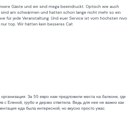
Unsere Gäste und wir sind mega beeindruckt. Optisch wie auch
le sind am schwärmen und hatten schon lange nicht mehr so ein
ave für jede Veranstaltung. Und euer Service ist vom höchsten nivo
ur top. Wir hätten kein besseres Cat
 организация. За 55 евро нам предложили места на балконе, где
 с Еленой, грубо и дерзко ответила. Ведь для нее не важно как
езентация еда была интересной, но вкусно просто ужас.