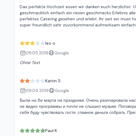
Das perfekte Hochzeit essen wir danken euch herzlichst. 
geschmacklich einfach ein riesen geschmacks Erlebnis al
perfektes Catering gesehen und erlebt. Ihr seit ein must h
super freundlich sehr zuvorkommend aufmerksam einfach n
leo o
09.05.2019
Google
Ohne Text
Katrin S
09.04.2019
Google
Были на 8е марта на празднике. Очень разочаровала нас
не видно программы и почти не слышно музыке. Поговорив
себя буду чувствовать гости ,главное деньги собрать. Пр
Paul K