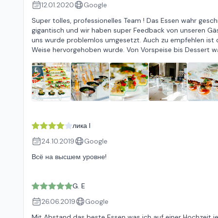
12.01.2020
Google
Super tolles, professionelles Team ! Das Essen wahr gesch
gigantisch und wir haben super Feedback von unseren Gäst
uns wurde problemlos umgesetzt. Auch zu empfehlen ist d
Weise hervorgehoben wurde. Von Vorspeise bis Dessert wa
лика l
24.10.2019
Google
Всё на высшем уровне!
G. E
26.06.2019
Google
Mit Abstand das beste Essen was ich auf einer Hochzeit j