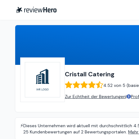
Cristall Catering
4.52
von
5 (
b
Cristall Catering
4.52
von
5 (
basie
Zur Echtheit der Bewertungen
|
Pro
⚡️
Dieses Unternehmen wird aktuell mit durchschnittlich 4.
25 Kundenbewertungen auf 2 Bewertungsportalen.
Mehr 