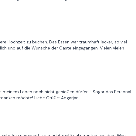
re Hochzeit zu buchen. Das Essen war traumhaft lecker, so viel
lich und auf die Wünsche der Gäste eingegangen. Vielen vielen
h in meinem Leben noch nicht genießen dürfen!!! Sogar das Personal
bedanken möchte! Liebe Grüße: Abgarjan
..sehr fein gemacht!...so macht mal Konkurrenten aus dem Weg!