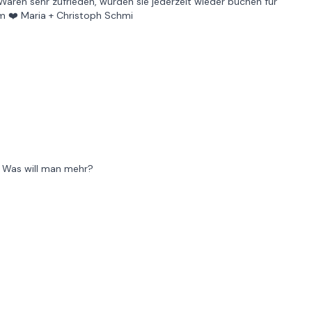
. Waren sehr zufrieden, würden sie jederzeit wieder buchen für
am ❤️ Maria + Christoph Schmi
! Was will man mehr?