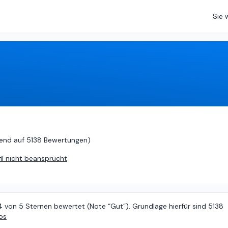
Sie 
n
5 (
basierend auf
5138 Bewertungen
)
end auf
5138 Bewertungen
)
fil nicht beansprucht
4 von 5 Sternen bewertet (Note “Gut”). Grundlage hierfür sind 5138
os