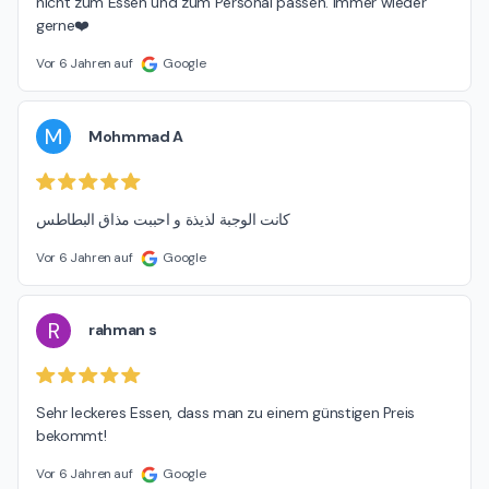
nicht zum Essen und zum Personal passen. Immer wieder 
gerne❤️
Vor 6 Jahren auf
Google
M
Mohmmad A
كانت الوجبة لذيذة و احببت مذاق البطاطس
Vor 6 Jahren auf
Google
R
rahman s
Sehr leckeres Essen, dass man zu einem günstigen Preis 
bekommt!
Vor 6 Jahren auf
Google