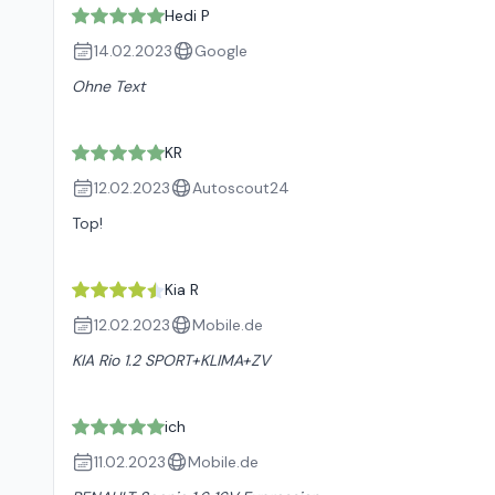
Hedi P
14.02.2023
Google
Ohne Text
KR
12.02.2023
Autoscout24
Top!
Kia R
12.02.2023
Mobile.de
KIA Rio 1.2 SPORT+KLIMA+ZV
ich
11.02.2023
Mobile.de