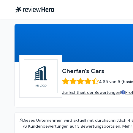
Cherfan's Cars
4.65
von
5 (
bas
Cherfan's Cars
4.65
von
5 (
basi
Zur Echtheit der Bewertungen
|
Pro
⚡️
Dieses Unternehmen wird aktuell mit durchschnittlich 4.
78 Kundenbewertungen auf 3 Bewertungsportalen.
Mehr 