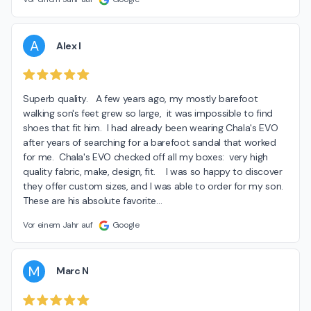
A
Alex I
Superb quality.   A few years ago, my mostly barefoot 
walking son's feet grew so large,  it was impossible to find 
shoes that fit him.  I had already been wearing Chala's EVO 
after years of searching for a barefoot sandal that worked 
for me.  Chala's EVO checked off all my boxes:  very high 
quality fabric, make, design, fit.    I was so happy to discover 
they offer custom sizes, and I was able to order for my son.  
These are his absolute favorite
…
Vor einem Jahr auf
Google
M
Marc N