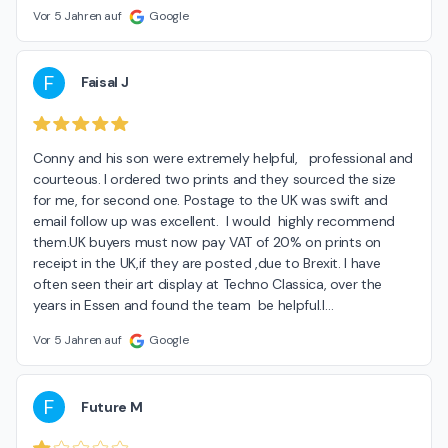
Vor 5 Jahren auf
Google
F
Faisal J
Conny and his son were extremely helpful,   professional and 
courteous. I ordered two prints and they sourced the size 
for me, for second one. Postage to the UK was swift and 
email follow up was excellent.  I would  highly recommend 
them.UK buyers must now pay VAT of 20% on prints on 
receipt in the UK,if they are posted ,due to Brexit. I have 
often seen their art display at Techno Classica, over the 
years in Essen and found the team  be helpful.I
…
Vor 5 Jahren auf
Google
F
Future M