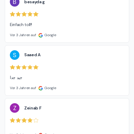
B
besayda g
Einfach toll!!
Vor 3 Jahren auf
Google
S
Saaed A
جيد جدا
Vor 3 Jahren auf
Google
Z
Zeinab F