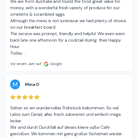
We are from Australia and found the food great value for 
money, with a wonderful fresh variety of produce for our 
omelette & scrambled eggs.

Although the menu is not extensive we had plenty of choice 
on our breakfast board.

The service was prompt, friendly and helpful. We even went 
back late one afternoon for a cocktail during  their Happy 
Hour.

Today 
…
Vor einem Jahr auf
Google
M
Mina O
Selten so ein wundervolles Frühstück bekommen. So viel 
Liebe zum Detail, alles frisch zubereitet und einfach mega 
lecker.

Wir sind durch Durchfall auf dieses kleine süße Café 
gestoßen. Wir kommen mit ganz großer Sicherheit wieder. 