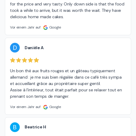
for the price and very tasty. Only down side is that the food 
took a while to arrive, but it was worth the wait. They have 
delicious home made cakes.
Vor einem Jahr auf
Google
D
Danièle A
Un bon thé aux fruits rouges et un gâteau typiquement 
allemand : je me suis bien régalée dans ce café très sympa 
et accueillant grâce au propriétaire super gentil.

Assise à l’intérieur, tout était parfait pour se relaxer tout en 
prenant son temps de manger.
Vor einem Jahr auf
Google
B
Beatrice H