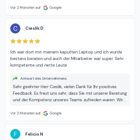
mit unserem persönlichen Service zufrieden sind. Wir
stehen Ihnen auch in Zukunft gerne bei technischen
Vor 2 Monaten auf
Google
Fragen oder weiteren Anliegen zur Seite. Mit freundlichen
Grüßen Ihr CAB Team
C
Cieslik D
Ich war dort mit meinem kaputten Laptop und ich wurde 
bestens beraten und auch der Mitarbeiter war super. Sehr 
kompetente und nette Leute
Antwort des Unternehmens
Sehr geehrter Herr Cieslik, vielen Dank für Ihr positives
Feedback. Es freut uns sehr, dass Sie mit unserer Beratung
und der Kompetenz unseres Teams zufrieden waren. Wir
stehen Ihnen auch in Zukunft gerne bei allen IT-Anliegen
zur Seite. Mit freundlichen Grüßen Ihr CAB Team
Vor 2 Monaten auf
Google
F
Felicio N