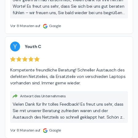
Worte! Es freut uns sehr, dass Sie sich bei uns gut beraten
fühlen – wir freuen uns, Sie bald wieder bei uns begrüßen
zu dürfen! Ihr CAB Team
Vor 8 Monaten auf
Google
Y
Youth C
Kompetente freundliche Beratung! Schneller Austausch des 
defekten Netzteiles, da Ersatzteile von verschieden Laptops 
vorhanden sind. Immer gerne wieder.
Antwort des Unternehmens
Vielen Dank für Ihr tolles Feedback! Es freut uns sehr, dass
Sie mit unserer Beratung zufrieden waren und der
Austausch des Netzteils so schnell geklappt hat. Schön zu
hören, dass Sie gerne wiederkommen – wir freuen uns
jederzeit, Ihnen weiterzuhelfen! Ihr Team von CAB
Vor 8 Monaten auf
Google