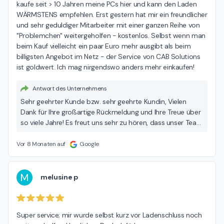
kaufe seit > 10 Jahren meine PCs hier und kann den Laden 
WÄRMSTENS empfehlen. Erst gestern hat mir ein freundlicher 
und sehr geduldiger Mitarbeiter mit einer ganzen Reihe von 
"Problemchen" weitergeholfen - kostenlos. Selbst wenn man 
beim Kauf vielleicht ein paar Euro mehr ausgibt als beim 
billigsten Angebot im Netz - der Service von CAB Solutions 
ist goldwert. Ich mag nirgendswo anders mehr einkaufen!
Antwort des Unternehmens
Sehr geehrter Kunde bzw. sehr geehrte Kundin, Vielen
Dank für Ihre großartige Rückmeldung und Ihre Treue über
so viele Jahre! Es freut uns sehr zu hören, dass unser Team
Ihnen mit Rat und Tat zur Seite stehen konnte. Ihr Lob für
unseren Service wissen wir sehr zu schätzen – genau
Vor 8 Monaten auf
Google
dafür machen wir jeden Tag unsere Arbeit gerne. Wir
freuen uns, Sie auch in Zukunft bei uns willkommen zu
heißen! Ihr Team von CAB
M
melusine p
Super service; mir wurde selbst kurz vor Ladenschluss noch 