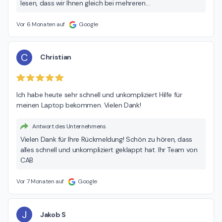
lesen, dass wir Ihnen gleich bei mehreren
Herausforderungen rund um Ihre neue Hardware
weiterhelfen konnten. Vielen Dank auch für Ihre
Vor 6 Monaten auf
Google
Empfehlung und die netten Worte – das motiviert unser
Team enorm. Sollten Sie in Zukunft wieder Unterstützung
benötigen, sind wir jederzeit gerne für Sie da. Viel Spaß
C
Christian
mit dem nun laufenden System! Ihr CAB Team
Ich habe heute sehr schnell und unkompliziert Hilfe für 
meinen Laptop bekommen. Vielen Dank!
Antwort des Unternehmens
Vielen Dank für Ihre Rückmeldung! Schön zu hören, dass
alles schnell und unkompliziert geklappt hat. Ihr Team von
CAB
Vor 7 Monaten auf
Google
J
Jakob S