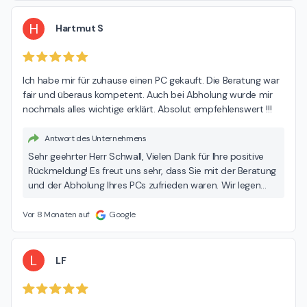
H
Hartmut S
Ich habe mir für zuhause einen PC gekauft. Die Beratung war 
fair und überaus kompetent. Auch bei Abholung wurde mir 
nochmals alles wichtige erklärt. Absolut empfehlenswert !!!
Antwort des Unternehmens
Sehr geehrter Herr Schwall, Vielen Dank für Ihre positive
Rückmeldung! Es freut uns sehr, dass Sie mit der Beratung
und der Abholung Ihres PCs zufrieden waren. Wir legen
großen Wert darauf, dass unsere Kunden und Kundinnen
rundum gut informiert sind. Schön zu hören, dass Sie uns
Vor 8 Monaten auf
Google
weiterempfehlen! Ihr CAB Team
L
LF