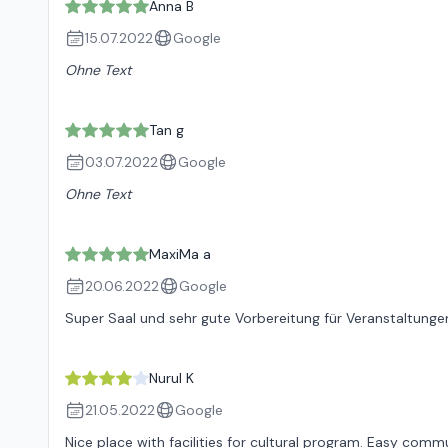
Anna B
15.07.2022
Google
Ohne Text
Tan g
03.07.2022
Google
Ohne Text
MaxiMa a
20.06.2022
Google
Super Saal und sehr gute Vorbereitung für Veranstaltungen
Nurul K
21.05.2022
Google
Nice place with facilities for cultural program. Easy comm