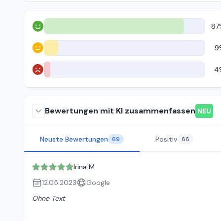
87
Positiv
9
Neutral
4
Negativ
Bewertungen mit KI zusammenfassen
NEU
Neuste Bewertungen
Positiv
69
66
Irina M
12.05.2023
Google
Ohne Text