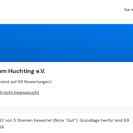
Sie 
4.42
von
5 (
basierend auf
69 Bewertungen
)
um Huchting e.V.
erend auf
69 Bewertungen
)
fil nicht beansprucht
42 von 5 Sternen bewertet (Note “Gut”). Grundlage hierfür sind 69
os