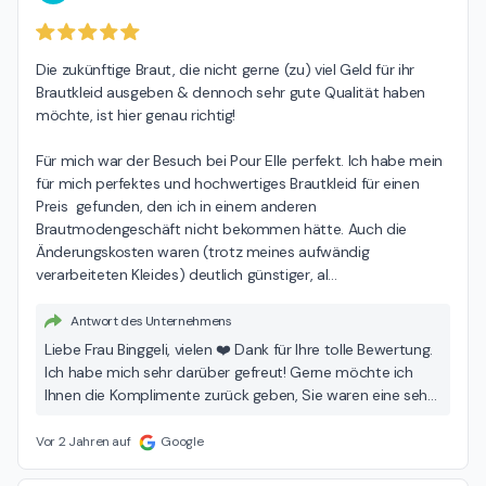
Die zukünftige Braut, die nicht gerne (zu) viel Geld für ihr 
Brautkleid ausgeben & dennoch sehr gute Qualität haben 
möchte, ist hier genau richtig!

Für mich war der Besuch bei Pour Elle perfekt. Ich habe mein 
für mich perfektes und hochwertiges Brautkleid für einen 
Preis  gefunden, den ich in einem anderen 
Brautmodengeschäft nicht bekommen hätte. Auch die 
Änderungskosten waren (trotz meines aufwändig 
verarbeiteten Kleides) deutlich günstiger, al
…
Antwort des Unternehmens
Liebe Frau Binggeli, vielen ❤️ Dank für Ihre tolle Bewertung.
Ich habe mich sehr darüber gefreut! Gerne möchte ich
Ihnen die Komplimente zurück geben, Sie waren eine sehr
liebenswerte, fröhliche Braut und es war mir eine Freude,
Ihnen bei der Wahl und Anpassung Ihres Brautkleides
Vor 2 Jahren auf
Google
behilflich zu sein. Bald ist Ihr grosser Tag! Ich wünsche
Ihnen in ihrem wunderschönen Brautkleid einen speziellen