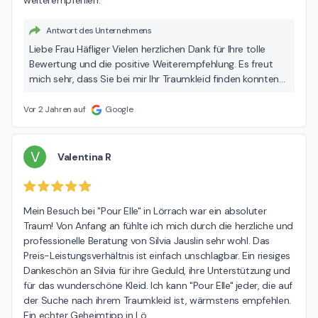
weiterempfehlen.
Antwort des Unternehmens
Liebe Frau Häfliger Vielen herzlichen Dank für Ihre tolle
Bewertung und die positive Weiterempfehlung. Es freut
mich sehr, dass Sie bei mir Ihr Traumkleid finden konnten
und Sie sich in unserem Geschäft wohl gefühlt haben. Ich
wünsche Ihnen alles Gute und grüsse Sie herzlich. POUR
Vor 2 Jahren auf
Google
ELLE Silvia Jauslin
V
Valentina R
Mein Besuch bei "Pour Elle" in Lörrach war ein absoluter 
Traum! Von Anfang an fühlte ich mich durch die herzliche und 
professionelle Beratung von Silvia Jauslin sehr wohl. Das 
Preis-Leistungsverhältnis ist einfach unschlagbar. Ein riesiges 
Dankeschön an Silvia für ihre Geduld, ihre Unterstützung und 
für das wunderschöne Kleid. Ich kann "Pour Elle" jeder, die auf 
der Suche nach ihrem Traumkleid ist, wärmstens empfehlen. 
Ein echter Geheimtipp in Lö
…