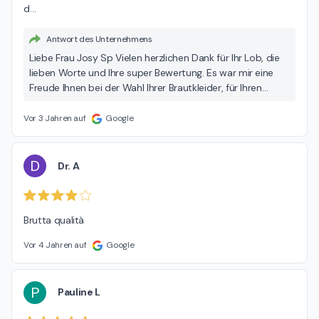
d
…
Antwort des Unternehmens
Liebe Frau Josy Sp Vielen herzlichen Dank für Ihr Lob, die
lieben Worte und Ihre super Bewertung. Es war mir eine
Freude Ihnen bei der Wahl Ihrer Brautkleider, für Ihren
„schönsten Tag“ behilflich zu sein. Es war auch für mich
eine liebenswerte Begegnung! Ich wünsche Ihnen schon
Vor 3 Jahren auf
Google
jetzt eine wunderschöne Hochzeit und viel Glück!! Liebe
Grüsse POUR ELLE Brautmode Silvia Jauslin
D
Dr. A
Brutta qualità
Vor 4 Jahren auf
Google
P
Pauline L