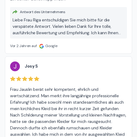
Antwort des Unternehmens
Liebe Frau Riga entschuldigen Sie mich bitte für die
verspätete Antwort. Vielen lieben Dank für Ihre tolle,
ausführliche Bewertung und Empfehlung. Ich kann Ihnen
ihre Komplimente nur zurückgeben, Sie waren eine sehr
charmante Kundin und es war sehr schön zu spüren wie
Vor 2 Jahren auf
Google
sehr Sie sich über das wunderschöne Brautkleid freuen
konnten. Sicher hatten Sie einen unvergesslichen
Hochzeitstag. Ich wünsche Ihnen alles Gute und grüsse Sie
J
Josy S
herzlich. POUR ELLE Silvia Jauslin
Frau Jauslin berät sehr kompetent, ehrlich und 
wertschätzend. Man merkt ihre langjährige professionelle 
Erfahrung! Ich habe sowohl mein standesamtliches als auch 
mein kirchliches Kleid bei ihr in recht kurzer Zeit gefunden. 
Nach Schilderung meiner Vorstellung und kleinen Nachfragen, 
hatte sie die passenden Kleider für mich rausgesucht. 
Dennoch durfte ich ebenfalls rumschauen und Kleider 
auswählen. Ich habe mich in dem von ihr ausgewählten Kleid 