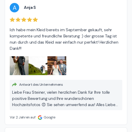
unvergesslichen Hochzeitstag. Alles Gute und viel Glück für
A
Anja S
Ihre Zukunft. Silvia Jauslin
Ich habe mein Kleid bereits im September gekauft, sehr 
kompetente und freundliche Beratung :) der grosse Tag ist 
nun durch und das Kleid war einfach nur perfekt! Herzlichen 
Dank!!!
Antwort des Unternehmens
Liebe Frau Steiner, vielen herzlichen Dank für Ihre tolle
positive Bewertung und Ihre wunderschönen
Hochzeitsfotos 😍 Sie sehen umwerfend aus! Alles Liebe
und Gute für Ihre Zukunft. POUR ELLE Silvia Jauslin
Vor 2 Jahren auf
Google