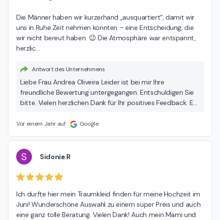
Die Männer haben wir kurzerhand „ausquartiert“, damit wir 
uns in Ruhe Zeit nehmen konnten – eine Entscheidung, die 
wir nicht bereut haben. 😉 Die Atmosphäre war entspannt, 
herzlic
…
Antwort des Unternehmens
Liebe Frau Andrea Oliveira Leider ist bei mir Ihre
freundliche Bewertung untergegangen. Entschuldigen Sie
bitte. Vielen herzlichen Dank für Ihr positives Feedback. Es
war mir eine Freude, Ihnen bei der Suche Ihres Brautkleides
behilflich zu sein. Ich wünsche Ihnen in Ihrem
Vor einem Jahr auf
Google
wunderschönen Kleid einen unvergesslichen Hochzeitstag
und ganz viel Glück. POUR ELLE Brautmode Silvia Jauslin
S
Sidonie R
Ich durfte hier mein Traumkleid finden für meine Hochzeit im 
Juni! Wunderschöne Auswahl zu einem super Preis und auch 
eine ganz tolle Beratung. Vielen Dank! Auch mein Mami und 