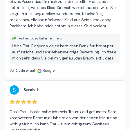
etwas Passendes für mich zu finden, stellte Frau Jauslin 
sofort fest, welches Kleid für mich wirklich passen wird. Sie 
zeigte mir ein unglaublich wunderbares, fabelhaftes, 
magisches, elfenbeinfarbenes Kleid aus Seide von Jenny 
Packham. Ich habe mich sofort in dieses Kleid verliebt
…
Antwort des Unternehmens
Liebe Frau Pintjurina vielen herzlichen Dank für Ihre super
ausführliche und sehr liebenswürdige Bewertung. Ich freue
mich sehr, dass Sie bei mir, genau „das Brautkleid“ , dass
Sie sich gewünscht haben, finden konnten. Sie waren darin
eine wunderschöne Braut und es war mir eine Freude,
Vor 2 Jahren auf
Google
dass Sie dieses Kleid bei Ihrer Hochzeit getragen haben.
Für Ihre Zukunft wünsche ich Ihnen alles Gute und grüsse
Sie herzlich. POUR ELLE Silvia Jauslin
S
Sarah H
Dank Frau Jauslin habe ich mein Traumkleid gefunden. Sehr 
kompetente Beratung. Habe mich von der ersten Minute an 
wohl gefühlt. Ich kann Frau Jauslin mit gutem Gewissen 