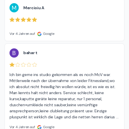
M
Mercioiu A
Vor 4 Jahren auf
Google
B
bahar t
Ich bin gerne ins studio gekommen als es noch McV war. 
Mittlerweile nach der übernahme von leider Fitnessland,wo 
ich absolut nicht freiwillig hin wollen würde, ist es wie es ist. 
Man kennts halt nicht anders. Service schlecht, keine 
kurse,kaputte geräte keine reparatur, nur 1 personal, 
duschen+umkleide nicht sauber,keine vernünftige 
ansprechperson,keine clubleitung präsent usw. Einzige 
pluspunkt ist wirklich die Lage und die netten herren darius 
…
Vor 4 Jahren auf
Google