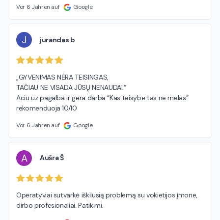
Vor 6 Jahren auf
Google
J
jurandas b
„GYVENIMAS NĖRA TEISINGAS,

TAČIAU NE VISADA JŪSŲ NENAUDAI.“

Aciu uz pagalba ir gera darba “Kas teisybe tas ne melas” 
rekomenduoja 10/10
Vor 6 Jahren auf
Google
A
Aušra Š
Operatyviai sutvarkė iškilusią problemą su vokietijos įmone,  
dirbo profesionaliai. Patikimi.