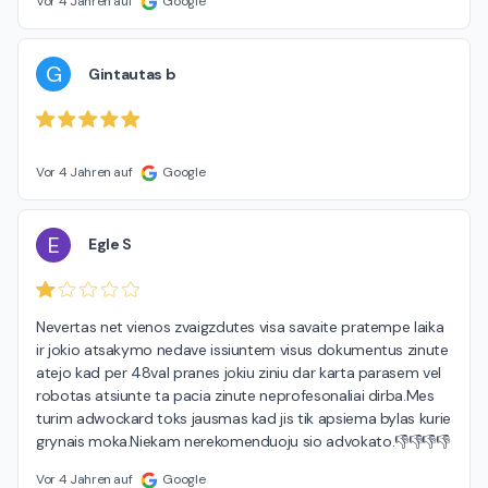
Vor 4 Jahren auf
Google
G
Gintautas b
Vor 4 Jahren auf
Google
E
Egle S
Nevertas net vienos zvaigzdutes visa savaite pratempe laika 
ir jokio atsakymo nedave issiuntem visus dokumentus zinute 
atejo kad per 48val pranes jokiu ziniu dar karta parasem vel 
robotas atsiunte ta pacia zinute neprofesonaliai dirba.Mes 
turim adwockard toks jausmas kad jis tik apsiema bylas kurie 
grynais moka.Niekam nerekomenduoju sio advokato.👎👎👎👎
Vor 4 Jahren auf
Google