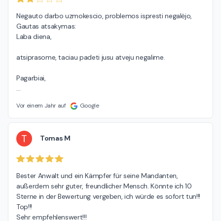
Negauto darbo uzmokescio, problemos ispresti negalėjo,

Gautas atsakymas:

Laba diena,

atsiprasome, taciau padeti jusu atveju negalime.

Pagarbiai,

…
Vor einem Jahr auf
Google
T
Tomas M
Bester Anwalt und ein Kämpfer für seine Mandanten, 
außerdem sehr guter, freundlicher Mensch. Könnte ich 10 
Sterne in der Bewertung vergeben, ich würde es sofort tun!!! 
Top!!!

Sehr empfehlenswert!!!