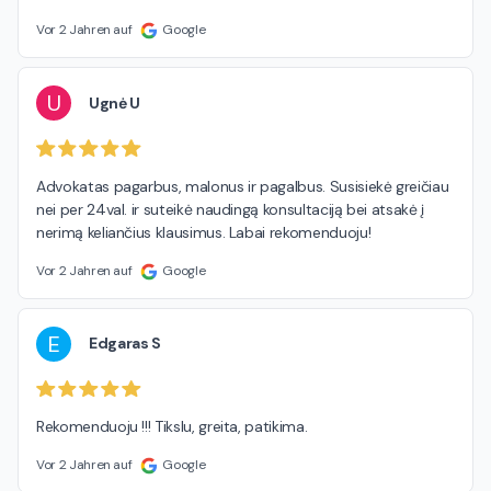
Vor 2 Jahren auf
Google
U
Ugnė U
Advokatas pagarbus, malonus ir pagalbus. Susisiekė greičiau 
nei per 24val. ir suteikė naudingą konsultaciją bei atsakė į 
nerimą keliančius klausimus. Labai rekomenduoju!
Vor 2 Jahren auf
Google
E
Edgaras S
Rekomenduoju !!! Tikslu, greita, patikima.
Vor 2 Jahren auf
Google