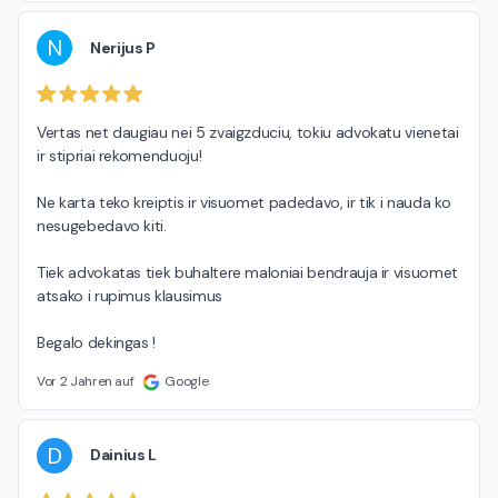
N
Nerijus P
Vertas net daugiau nei 5 zvaigzduciu, tokiu advokatu vienetai 
ir stipriai rekomenduoju!

Ne karta teko kreiptis ir visuomet padedavo, ir tik i nauda ko 
nesugebedavo kiti.

Tiek advokatas tiek buhaltere maloniai bendrauja ir visuomet 
atsako i rupimus klausimus

Begalo dekingas !
Vor 2 Jahren auf
Google
D
Dainius L