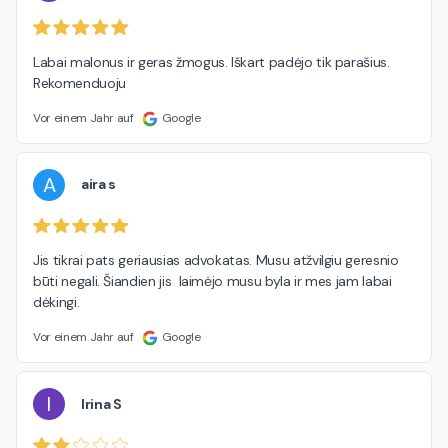
Labai malonus ir geras žmogus. Iškart padėjo tik parašius. 
Rekomenduoju
Vor einem Jahr auf
Google
A
aira s
Jis tikrai pats geriausias advokatas. Musu atžvilgiu geresnio 
būti negali. Šiandien jis  laimėjo musu byla ir mes jam labai 
dėkingi.
Vor einem Jahr auf
Google
I
Irina S