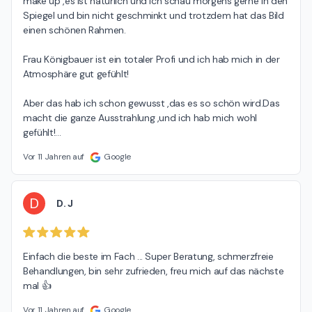
make up ,es ist natürlich und ich schau morgens gerne in den 
Spiegel und bin nicht geschminkt und trotzdem hat das Bild 
einen schönen Rahmen.

Frau Königbauer ist ein totaler Profi und ich hab mich in der 
Atmosphäre gut gefühlt!

Aber das hab ich schon gewusst ,das es so schön wird.Das 
macht die ganze Ausstrahlung ,und ich hab mich wohl 
gefühlt!
…
Vor 11 Jahren auf
Google
D
D. J
Einfach die beste im Fach ... Super Beratung, schmerzfreie 
Behandlungen, bin sehr zufrieden, freu mich auf das nächste 
mal 👍
Vor 11 Jahren auf
Google