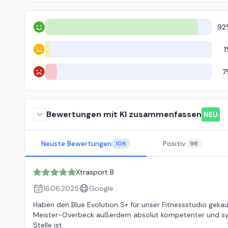
92
Positiv
1
Neutral
7
Negativ
Bewertungen mit KI zusammenfassen
NEU
Neuste Bewertungen
Positiv
106
98
Xtrasport B
16.06.2025
Google
Haben den Blue Evolution S+ für unser Fitnessstudio gekauf
Meister-Overbeck außerdem absolut kompetenter und sym
Stelle ist.