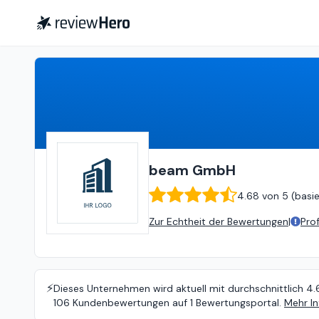
beam GmbH
4.68
von
5 (
basier
beam GmbH
4.68
von
5 (
basi
Zur Echtheit der Bewertungen
|
Pro
⚡️
Dieses Unternehmen wird aktuell mit durchschnittlich 4.
106 Kundenbewertungen auf 1 Bewertungsportal.
Mehr In