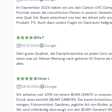
Im September 2024 haben wir uns den Carbon UVC Dampfrei
Priorität waren die rutschfesten Fliesen in unserer Gewer
eine Qual. Der Beam erleichtert uns hier die Arbeit sehr u
Produkt. P.S. Auch dass unsere Fugen im Gastraum hellgra
Ra P
03.12.2024
Google
Sehr gutes Qualität, die Dampfmaschine ist jeden Cent we
wenn was ist. Meiner Meinung nach gehören 10 Sterne als 
alles
Olivier L
08.10.2024
Google
Wir arbeiten seit 2019 mit einem BEAM LIMATIC in unsere
Druck dazu bestellt (BEAM CARBON). Die beste Investition, d
reinigen, Polstermöbel, Gardinen, jegliche Art von Böden
Wir sind vollständig überzeugt von den BEAM-Geräten! We