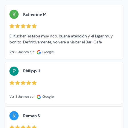
K
Katherine M
El Kuchen estaba muy rico, buena atención y el lugar muy 
bonito. Definitivamente, volveré a visitar el Bar-Cafe
Vor 3 Jahren auf
Google
P
Philipp H
Vor 3 Jahren auf
Google
R
Roman S