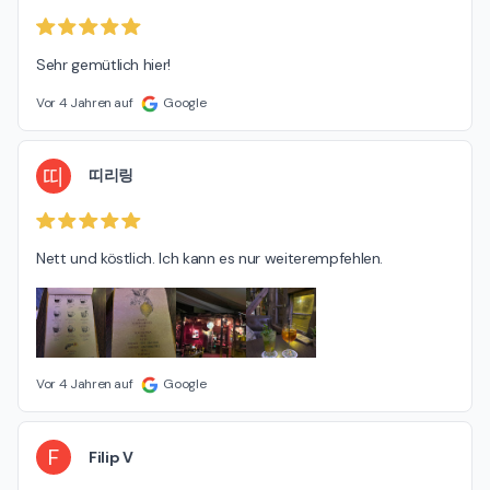
Sehr gemütlich hier!
Vor 4 Jahren auf
Google
띠
띠리링
Nett und köstlich. Ich kann es nur weiterempfehlen.
Vor 4 Jahren auf
Google
F
Filip V