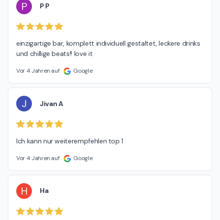
P
P P
einzigartige bar, komplett individuell gestaltet, leckere drinks 
und chillige beats!! love it
Vor 4 Jahren auf
Google
J
Jivan A
Ich kann nur weiterempfehlen top 1
Vor 4 Jahren auf
Google
H
Ha