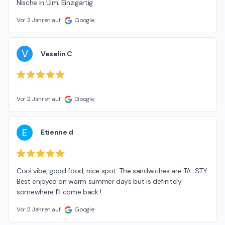
Nische in Ulm. Einzigartig
Vor 2 Jahren auf
Google
V
Veselin C
Vor 2 Jahren auf
Google
E
Etienne d
Cool vibe, good food, nice spot. The sandwiches are TA-STY.

Best enjoyed on warm summer days but is definitely 
somewhere I’ll come back !
Vor 2 Jahren auf
Google