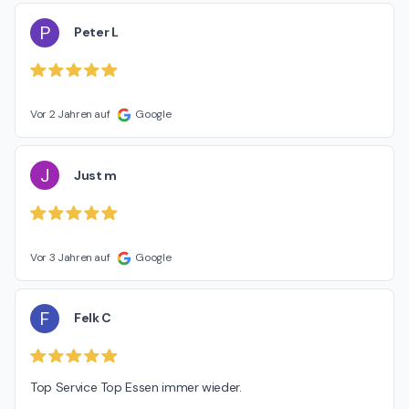
P
Peter L
Vor 2 Jahren auf
Google
J
Just m
Vor 3 Jahren auf
Google
F
Felk C
Top Service Top Essen immer wieder.