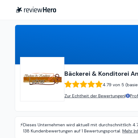
Bäckerei & Konditorei Andreas Luckner GmbH
Bäckerei & Konditorei 
4.79
von
5 (
basie
Zur Echtheit der Bewertungen
|
Pro
⚡️
Dieses Unternehmen wird aktuell mit durchschnittlich 4.
138 Kundenbewertungen auf 1 Bewertungsportal.
Mehr In