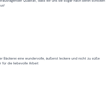
ausragender Qualität, dass wir uns sie sogar nach Berlin schicken
us!
Bäckerei eine wundervolle, äußerst leckere und nicht zu süße
 für die liebevolle Arbeit