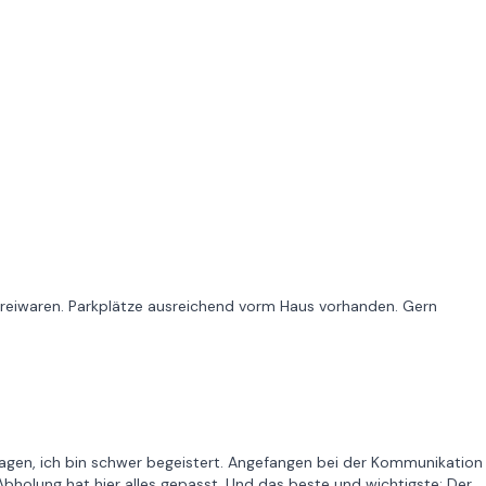
itoreiwaren. Parkplätze ausreichend vorm Haus vorhanden. Gern
 sagen, ich bin schwer begeistert. Angefangen bei der Kommunikation
Abholung hat hier alles gepasst. Und das beste und wichtigste: Der