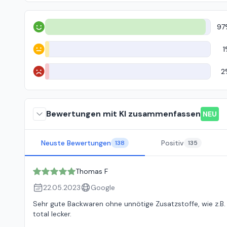
97
Positiv
1
Neutral
2
Negativ
Bewertungen mit KI zusammenfassen
NEU
Neuste Bewertungen
Positiv
138
135
Thomas F
22.05.2023
Google
Sehr gute Backwaren ohne unnötige Zusatzstoffe, wie z.B. 
total lecker.