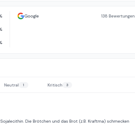
%
Google
138
Bewertungen
%
%
Neutral
Kritisch
1
3
Sojalecithin. Die Brötchen und das Brot (z.B. Kraftma) schmecken