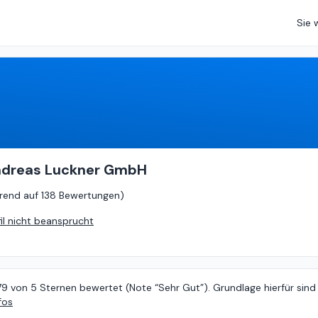
Sie 
4.79
von
5 (
basierend auf
138 Bewertungen
)
Andreas Luckner GmbH
rend auf
138 Bewertungen
)
fil nicht beansprucht
79 von 5 Sternen bewertet (Note “Sehr Gut”). Grundlage hierfür sind
fos