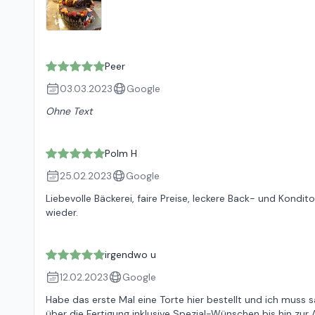
Peer
03.03.2023
Google
Ohne Text
Polm H
25.02.2023
Google
Liebevolle Bäckerei, faire Preise, leckere Back- und Kond
wieder.
irgendwo u
12.02.2023
Google
Habe das erste Mal eine Torte hier bestellt und ich muss
über die Fertigung inklusive Spezial-Wünschen bis hin zur 