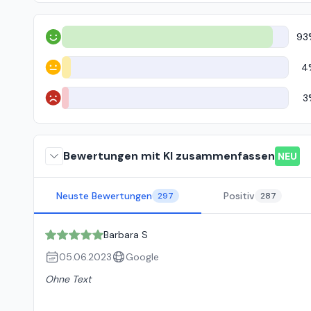
93
Positiv
4
Neutral
3
Negativ
Bewertungen mit KI zusammenfassen
NEU
Neuste Bewertungen
Positiv
297
287
Barbara S
05.06.2023
Google
Ohne Text