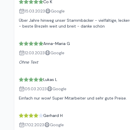
Co K
15.03.2023
Google
Über Jahre hinweg unser Stammbäcker - vielfältige, lecke
- beste Brezeln weit und breit - danke schön
Anna-Maria G
12.03.2023
Google
Ohne Text
Lukas L
05.03.2023
Google
Einfach nur wow! Super Mitarbeiter und sehr gute Preise.
Gerhard H
17.02.2023
Google