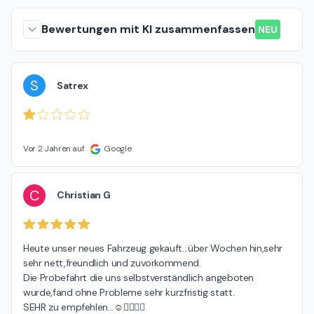
Bewertungen mit KI zusammenfassen
NEU
S
Satrex
Vor 2 Jahren auf
Google
C
Christian G
Heute unser neues Fahrzeug gekauft...über Wochen hin,sehr 
sehr nett,freundlich und zuvorkommend.

Die Probefahrt die uns selbstverständlich angeboten 
wurde,fand ohne Probleme sehr kurzfristig statt.

SEHR zu empfehlen...☺️✌🏻👌🏻