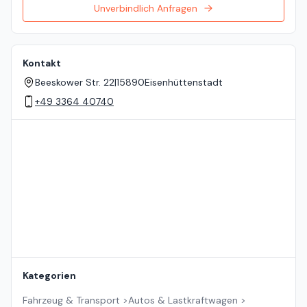
Unverbindlich Anfragen
Kontakt
Beeskower Str. 22
|
15890
Eisenhüttenstadt
+49 3364 40740
Standort auf der Karte
Kategorien
Fahrzeug & Transport
>
Autos & Lastkraftwagen
>