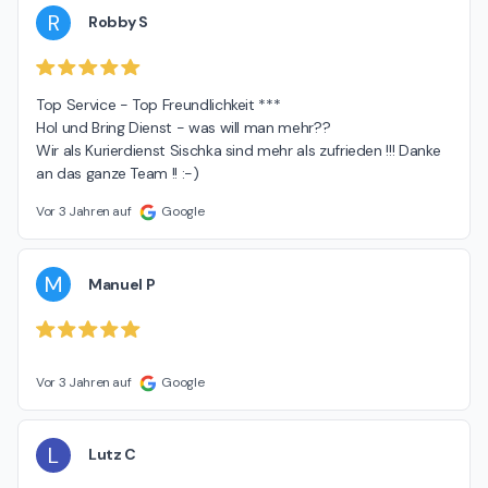
R
Robby S
Top Service - Top Freundlichkeit ***

Hol und Bring Dienst - was will man mehr??

Wir als Kurierdienst Sischka sind mehr als zufrieden !!! Danke 
an das ganze Team !! :-)
Vor 3 Jahren auf
Google
M
Manuel P
Vor 3 Jahren auf
Google
L
Lutz C