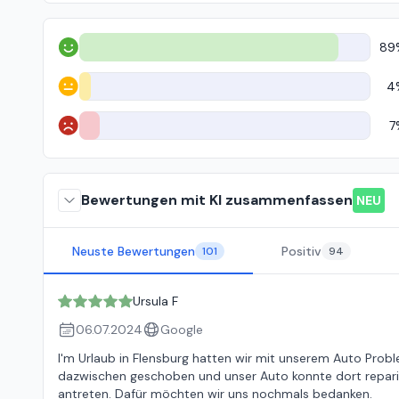
89
Positiv
4
Neutral
7
Negativ
Bewertungen mit KI zusammenfassen
NEU
Neuste Bewertungen
Positiv
101
94
Ursula F
06.07.2024
Google
I'm Urlaub in Flensburg hatten wir mit unserem Auto Probl
dazwischen geschoben und unser Auto konnte dort reparie
antreten. Dafür möchten wir uns nochmals bedanken.