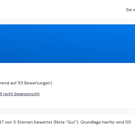
Sie 
von
5 (
basierend auf
101 Bewertungen
)
rend auf
101 Bewertungen
)
fil nicht beansprucht
47 von 5 Sternen bewertet (Note “Gut”). Grundlage hierfür sind 101