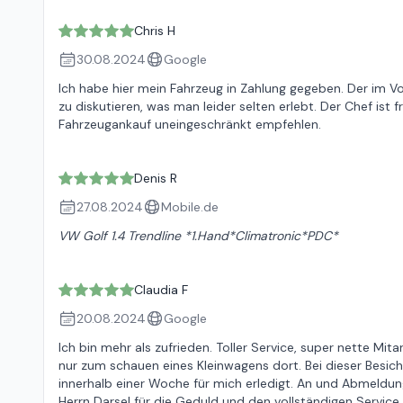
Chris H
30.08.2024
Google
Ich habe hier mein Fahrzeug in Zahlung gegeben. Der im Vo
zu diskutieren, was man leider selten erlebt. Der Chef is
Fahrzeugankauf uneingeschränkt empfehlen.
Denis R
27.08.2024
Mobile.de
VW Golf 1.4 Trendline *1.Hand*Climatronic*PDC*
Claudia F
20.08.2024
Google
Ich bin mehr als zufrieden. Toller Service, super nette Mi
nur zum schauen eines Kleinwagens dort. Bei dieser Besich
innerhalb einer Woche für mich erledigt. An und Abmeldung
Herrn Darsel für die Geduld und den vollständigen Service.