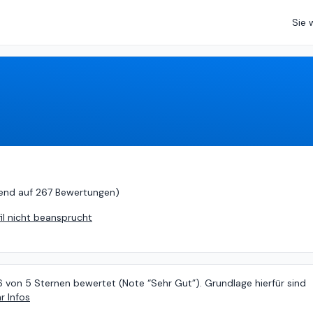
Sie 
on
5 (
basierend auf
267 Bewertungen
)
end auf
267 Bewertungen
)
fil nicht beansprucht
6 von 5 Sternen bewertet (Note “Sehr Gut”). Grundlage hierfür sind
r Infos