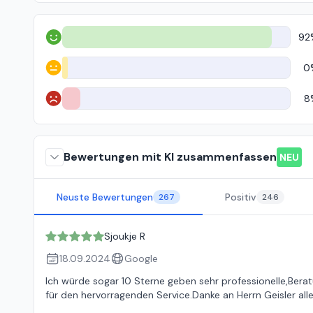
92
Positiv
0
Neutral
8
Negativ
Bewertungen mit KI zusammenfassen
NEU
Neuste Bewertungen
Positiv
267
246
Sjoukje R
18.09.2024
Google
Ich würde sogar 10 Sterne geben sehr professionelle,Bera
für den hervorragenden Service.Danke an Herrn Geisler all