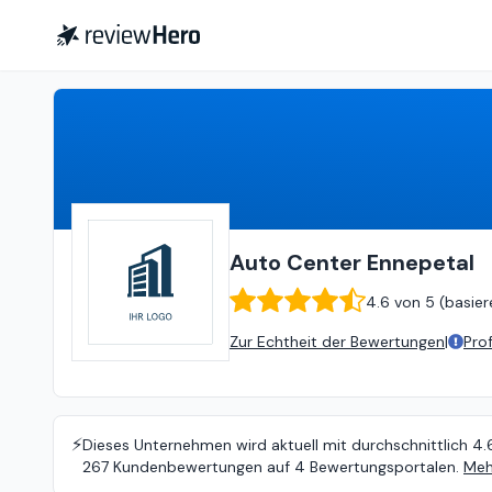
Auto Center Ennepetal
4.6
v
Auto Center Ennepetal
4.6
von
5 (
basier
Zur Echtheit der Bewertungen
|
Pro
⚡️
Dieses Unternehmen wird aktuell mit durchschnittlich 4.
267 Kundenbewertungen auf 4 Bewertungsportalen.
Meh