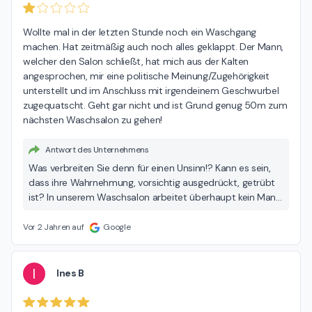
Wollte mal in der letzten Stunde noch ein Waschgang 
machen. Hat zeitmäßig auch noch alles geklappt. Der Mann, 
welcher den Salon schließt, hat mich aus der Kalten 
angesprochen, mir eine politische Meinung/Zugehörigkeit 
unterstellt und im Anschluss mit irgendeinem Geschwurbel 
zugequatscht. Geht gar nicht und ist Grund genug 50m zum 
nächsten Waschsalon zu gehen!
Antwort des Unternehmens
Was verbreiten Sie denn für einen Unsinn!? Kann es sein,
dass ihre Wahrnehmung, vorsichtig ausgedrückt, getrübt
ist? In unserem Waschsalon arbeitet überhaupt kein Mann.
Zudem haben ihre persönlichen und politischen
Befindlichkeiten hier nichts zu suchen. Ausschließlich die
Vor 2 Jahren auf
Google
Leistung des Waschsalons ist hier zu bewerten.
I
Ines B