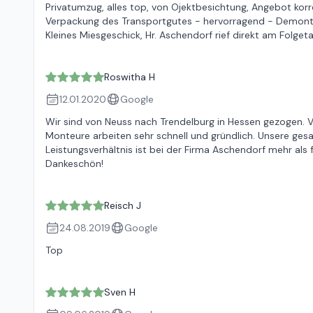
Privatumzug, alles top, von Ojektbesichtung, Angebot kor
Verpackung des Transportgutes - hervorragend - Demontag
Kleines Miesgeschick, Hr. Aschendorf rief direkt am Folge
Roswitha H
12.01.2020
Google
Wir sind von Neuss nach Trendelburg in Hessen gezogen. Vo
Monteure arbeiten sehr schnell und gründlich. Unsere ges
Leistungsverhältnis ist bei der Firma Aschendorf mehr als f
Dankeschön!
Reisch J
24.08.2019
Google
Top
Sven H