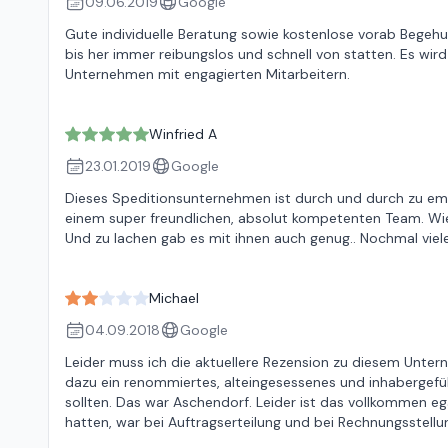
09.06.2019
Google
Gute individuelle Beratung sowie kostenlose vorab Begehun
bis her immer reibungslos und schnell von statten. Es wir
Unternehmen mit engagierten Mitarbeitern.
Winfried A
23.01.2019
Google
Dieses Speditionsunternehmen ist durch und durch zu em
einem super freundlichen, absolut kompetenten Team. Wie
Und zu lachen gab es mit ihnen auch genug.. Nochmal vie
Michael
04.09.2018
Google
Leider muss ich die aktuellere Rezension zu diesem Unte
dazu ein renommiertes, alteingesessenes und inhaberge
sollten. Das war Aschendorf. Leider ist das vollkommen eg
hatten, war bei Auftragserteilung und bei Rechnungsstell