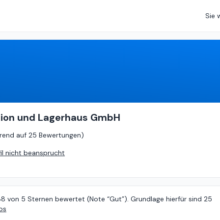
Sie 
3.88
von
5 (
basierend auf
25 Bewertungen
)
tion und Lagerhaus GmbH
rend auf
25 Bewertungen
)
fil nicht beansprucht
88 von 5 Sternen bewertet (Note “Gut”). Grundlage hierfür sind 25
os