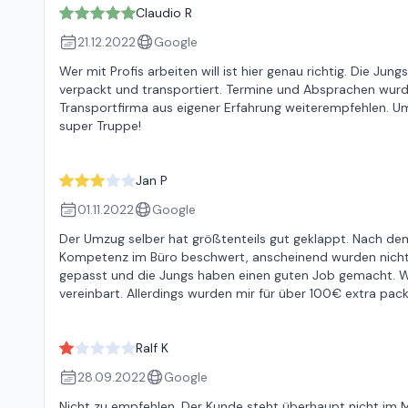
Claudio R
21.12.2022
Google
Wer mit Profis arbeiten will ist hier genau richtig. Die Jung
verpackt und transportiert. Termine und Absprachen wurde
Transportfirma aus eigener Erfahrung weiterempfehlen. 
super Truppe!
Jan P
01.11.2022
Google
Der Umzug selber hat größtenteils gut geklappt. Nach d
Kompetenz im Büro beschwert, anscheinend wurden nicht a
gepasst und die Jungs haben einen guten Job gemacht. Was
vereinbart. Allerdings wurden mir für über 100€ extra packm
Ralf K
28.09.2022
Google
Nicht zu empfehlen. Der Kunde steht überhaupt nicht im M