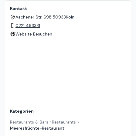
Kontakt
Aachener Str. 698
|
50933
Köln
0221 493331
Website Besuchen
Standort auf der Karte
Kategorien
Restaurants & Bars
>
Restaurants
>
Meeresfrüchte-Restaurant