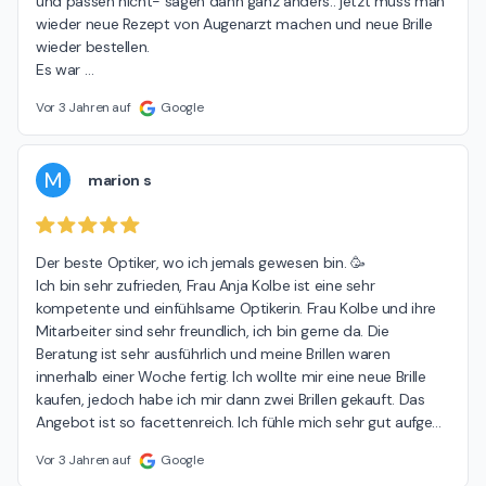
und passen nicht- sagen dann ganz anders.. jetzt muss man 
wieder neue Rezept von Augenarzt machen und neue Brille 
wieder bestellen.

Es war 
…
Vor 3 Jahren auf
Google
M
marion s
Der beste Optiker, wo ich jemals gewesen bin. 🥳

Ich bin sehr zufrieden, Frau Anja Kolbe ist eine sehr 
kompetente und einfühlsame Optikerin. Frau Kolbe und ihre 
Mitarbeiter sind sehr freundlich, ich bin gerne da. Die 
Beratung ist sehr ausführlich und meine Brillen waren 
innerhalb einer Woche fertig. Ich wollte mir eine neue Brille 
kaufen, jedoch habe ich mir dann zwei Brillen gekauft. Das 
Angebot ist so facettenreich. Ich fühle mich sehr gut aufge
…
Vor 3 Jahren auf
Google