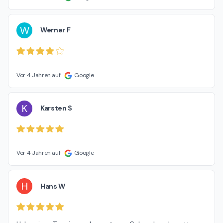
W
Werner F
Vor 4 Jahren auf
Google
K
Karsten S
Vor 4 Jahren auf
Google
H
Hans W