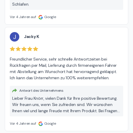
Schlafen.
Vor 4 Jahren auf
Google
J
Jacky K
Freundlicher Service, sehr schnelle Antwortzeiten bei 
Rückfragen per Mail, Lieferung durch firmeneigenen Fahrer 
mit Abstellung am Wunschort hat hervorragend geklappt.

Ich kann das Unternehmen zu 100% weiterempfehlen.
Antwort des Unternehmens
Lieber Frau Knörr, vielen Dank für Ihre positive Bewertung.
Wir freuen uns, wenn Sie zufrieden sind. Wir wünschen
Ihnen viel und lange Freude mit Ihrem Produkt. Bei Fragen
oder Problemen können Sie sich jederzeit an uns wenden.
Wir helfen Ihnen dann schnell und gerne weiter.
Vor 4 Jahren auf
Google