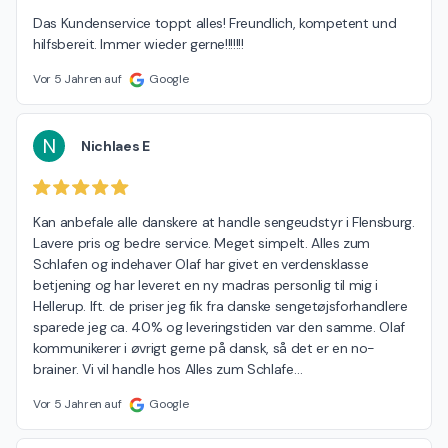
Das Kundenservice toppt alles! Freundlich, kompetent und 
hilfsbereit. Immer wieder gerne!!!!!!!
Vor 5 Jahren auf
Google
N
Nichlaes E
Kan anbefale alle danskere at handle sengeudstyr i Flensburg. 
Lavere pris og bedre service. Meget simpelt. Alles zum 
Schlafen og indehaver Olaf har givet en verdensklasse 
betjening og har leveret en ny madras personlig til mig i 
Hellerup. Ift. de priser jeg fik fra danske sengetøjsforhandlere 
sparede jeg ca. 40% og leveringstiden var den samme. Olaf 
kommunikerer i øvrigt gerne på dansk, så det er en no-
brainer. Vi vil handle hos Alles zum Schlafe
…
Vor 5 Jahren auf
Google