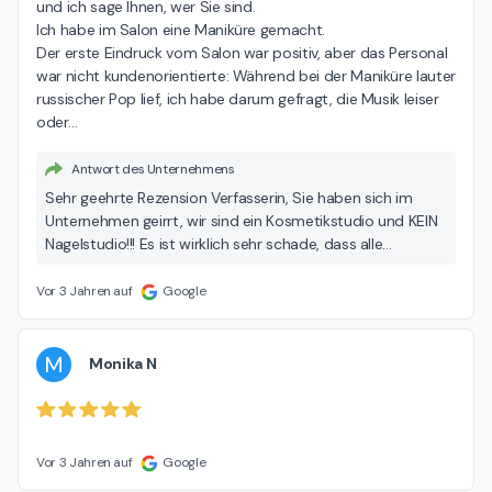
und ich sage Ihnen, wer Sie sind.

Ich habe im Salon eine Maniküre gemacht.

Der erste Eindruck vom Salon war positiv, aber das Personal 
war nicht kundenorientierte: Während bei der Maniküre lauter 
russischer Pop lief, ich habe darum gefragt, die Musik leiser 
oder
…
Antwort des Unternehmens
Sehr geehrte Rezension Verfasserin, Sie haben sich im
Unternehmen geirrt, wir sind ein Kosmetikstudio und KEIN
Nagelstudio!!! Es ist wirklich sehr schade, dass alle
unkontrolliert Rezensionen verfassen dürfen, ohne sich
richtig informiert und Gedanken gemacht zu haben! Ihre
Vor 3 Jahren auf
Google
Rezension bringt uns eine negative Statistik, obwohl Sie
keine Dienstleistung von uns bekommen haben! Wir
verlangen von Ihnen, diese Rezension zu entfernen und
M
Monika N
sich das nächste Mal besser zu informieren! Bleiben Sie
gesund!
Vor 3 Jahren auf
Google