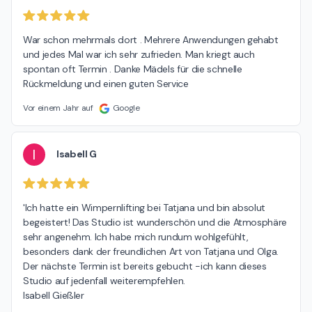
wie z.B Waxing und Elektroepilation. Dies kann aber nur in
den Fällen individuell angepasst werden, wenn offen und
War schon mehrmals dort . Mehrere Anwendungen gehabt 
ehrlich darüber kommuniziert wird. Man sollte keine 10
und jedes Mal war ich sehr zufrieden. Man kriegt auch 
Behandlungen abwarten, um uns auf das Problem
spontan oft Termin . Danke Mädels für die schnelle 
aufmerksam zu machen. Wir bieten individuelle
Rückmeldung und einen guten Service
Behandlungen an, sodass wir jederzeit auf eine andere
Methode wechseln können! Da Sie immer frisch rasiert zu
Vor einem Jahr auf
Google
Behandlungen kommen und wir die Ergebnisse nicht selber
beurteilen können, müssen wir uns auf Ihre Offenheit
verlassen. Wir sind nach wie vor bereit, mit Ihnen
I
Isabell G
persönlich zu sprechen und Ihnen eine passende
Alternative anzubieten. Was den Personalwechsel betrifft,
ist nun mal auch bei uns im Studio so, dass Situationen
privat sowie auch beruflich sich verändern können und wir
'Ich hatte ein Wimpernlifting bei Tatjana und bin absolut 
uns vom Personal verabschieden müssen. Jede Kollegin
begeistert! Das Studio ist wunderschön und die Atmosphäre 
bei uns arbeitet sehr gewissenhaft und professionell. Wir
sehr angenehm. Ich habe mich rundum wohlgefühlt, 
wünschen Ihnen alles Gute und verbleiben mit
besonders dank der freundlichen Art von Tatjana und Olga. 
freundlichen Grüßen All in One Team
Der nächste Termin ist bereits gebucht -ich kann dieses 
Studio auf jedenfall weiterempfehlen.

Isabell Gießler