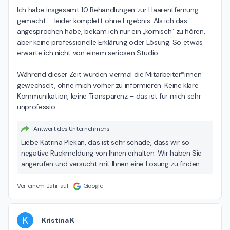
Ich habe insgesamt 10 Behandlungen zur Haarentfernung 
gemacht – leider komplett ohne Ergebnis. Als ich das 
angesprochen habe, bekam ich nur ein „komisch“ zu hören, 
aber keine professionelle Erklärung oder Lösung. So etwas 
erwarte ich nicht von einem seriösen Studio.

Während dieser Zeit wurden viermal die Mitarbeiter*innen 
gewechselt, ohne mich vorher zu informieren. Keine klare 
Kommunikation, keine Transparenz – das ist für mich sehr 
unprofessio
…
Antwort des Unternehmens
Liebe Katrina Plekan, das ist sehr schade, dass wir so
negative Rückmeldung von Ihnen erhalten. Wir haben Sie
angerufen und versucht mit Ihnen eine Lösung zu finden.
Unser Vorschlag, dies persönlich zu besprechen wurde
leider abgelehnt. Wenn Laserbehandlung (in sehr seltenen
Vor einem Jahr auf
Google
Fällen) keine sichtbaren Ergebnisse bringen, dann sollte
jede Kundin/jeder Kunde uns persönlich ansprechen, um
eine alternative Lösung zu finden. Wir bieten aus diesem
K
Kristina K
Grund verschiede Möglichkeiten der Haarentfernung an,