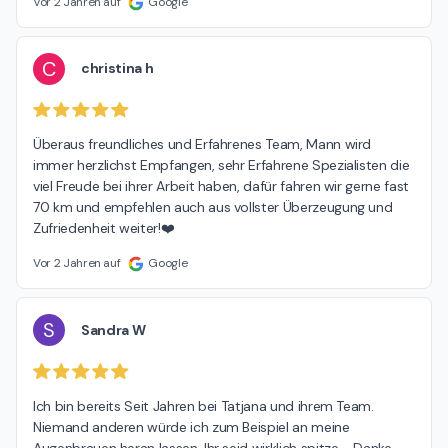
Vor 2 Jahren auf
Google
C
christina h
Überaus freundliches und Erfahrenes Team, Mann wird 
immer herzlichst Empfangen, sehr Erfahrene Spezialisten die 
viel Freude bei ihrer Arbeit haben, dafür fahren wir gerne fast 
70 km und empfehlen auch aus vollster Überzeugung und 
Zufriedenheit weiter!❤️
Vor 2 Jahren auf
Google
S
Sandra W
Ich bin bereits Seit Jahren bei Tatjana und ihrem Team. 
Niemand anderen würde ich zum Beispiel an meine 
Augenbrauen heran lassen. Ihr seid wirklich spitze - Danke