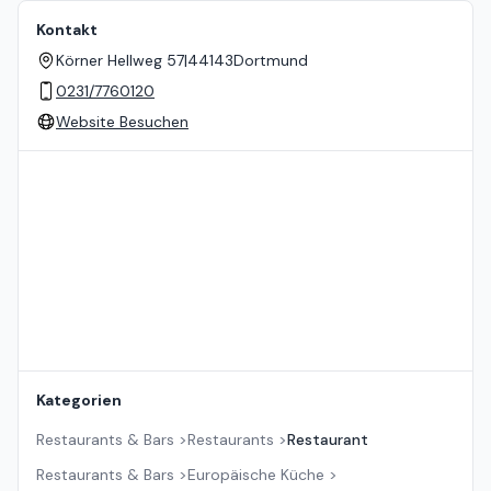
Kontakt
Körner Hellweg 57
|
44143
Dortmund
0231/7760120
Website Besuchen
Standort auf der Karte
Kategorien
Restaurants & Bars
>
Restaurants
>
Restaurant
Restaurants & Bars
>
Europäische Küche
>