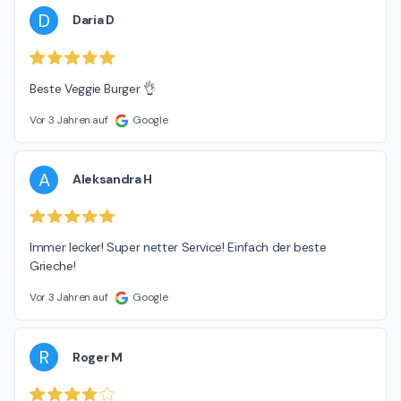
D
Daria D
Beste Veggie Burger 👌
Vor 3 Jahren auf
Google
A
Aleksandra H
Immer lecker! Super netter Service! Einfach der beste 
Grieche!
Vor 3 Jahren auf
Google
R
Roger M