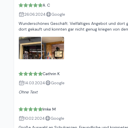
A. C
26.06.2024
Google
Wunderschönes Geschäft. Vielfältiges Angebot und dort gi
dort gekauft und konnten gar nicht genug kriegen von d
Cathrin K
14.03.2024
Google
Ohne Text
Imke M
10.02.2024
Google
Große Auswahl an Schulranzen. Freundliche und kompeten