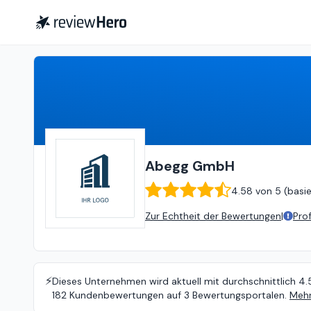
Abegg GmbH
4.58
von
5 (
basie
Abegg GmbH
4.58
von
5 (
basi
Zur Echtheit der Bewertungen
|
Pro
⚡️
Dieses Unternehmen wird aktuell mit durchschnittlich 4.
182 Kundenbewertungen auf 3 Bewertungsportalen.
Mehr