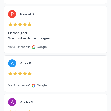
P
Pascal S
Einfach geeil

Wadt willse da mehr sagen
Vor 3 Jahren auf
Google
A
ALex R
Vor 3 Jahren auf
Google
A
André S