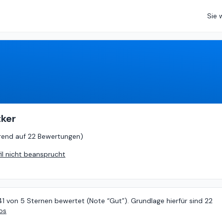
Sie 
4.41
von
5 (
basierend auf
22 Bewertungen
)
tker
rend auf
22 Bewertungen
)
fil nicht beansprucht
41 von 5 Sternen bewertet (Note “Gut”). Grundlage hierfür sind 22
os