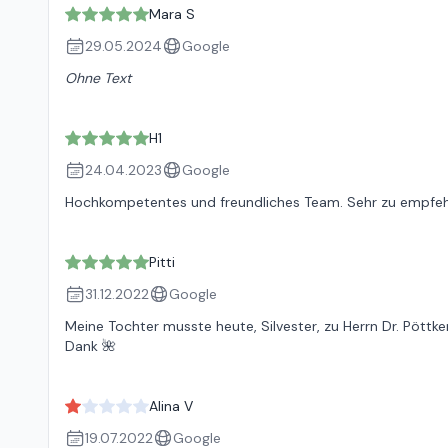
Mara S
29.05.2024
Google
Ohne Text
H1
24.04.2023
Google
Hochkompetentes und freundliches Team. Sehr zu empfehl
Pitti
31.12.2022
Google
Meine Tochter musste heute, Silvester, zu Herrn Dr. Pöttker
Dank 🌺
Alina V
19.07.2022
Google