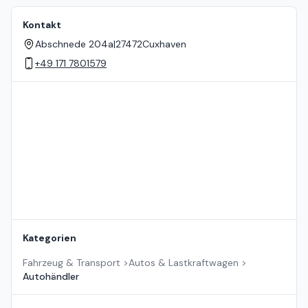
Kontakt
Abschnede 204a
|
27472
Cuxhaven
+49 171 7801579
Standort auf der Karte
Kategorien
Fahrzeug & Transport
>
Autos & Lastkraftwagen
>
Autohändler